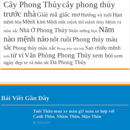
Cây Phong Thủy
cây phong thủy
trước nhà
Giải mã giấc mơ
Hạn
Hướng và tuổi
Mệnh kim
mệnh hỏa
Mệnh mộc
mệnh thổ
mệnh thủy
Mệnh và
Năm
Nhà Ở Phong Thủy
màu sắc
Nhân tướng học
nào mệnh nào
nốt ruồi
Phong thủy màu
sắc
Sao chiếu mệnh
Phong thủy màu xắc
Phong thủy nhà bếp
tử vi
Văn Phòng Phong Thủy
xem bói
xem
tuổi
Đá Phong Thủy
ngày đẹp
xe và màu sắc
Bài Viết Gần Đây
Tuổi Thân mua xe màu gì? màu xe hợp với
Canh Thân, Nhâm Thân, Mậu Thân
30/05/2024