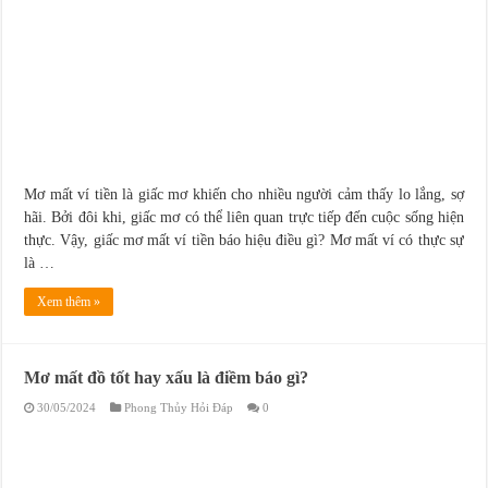
Mơ mất ví tiền là giấc mơ khiến cho nhiều người cảm thấy lo lắng, sợ
hãi. Bởi đôi khi, giấc mơ có thể liên quan trực tiếp đến cuộc sống hiện
thực. Vậy, giấc mơ mất ví tiền báo hiệu điều gì? Mơ mất ví có thực sự
là …
Xem thêm »
Mơ mất đồ tốt hay xấu là điềm báo gì?
30/05/2024
Phong Thủy Hỏi Đáp
0