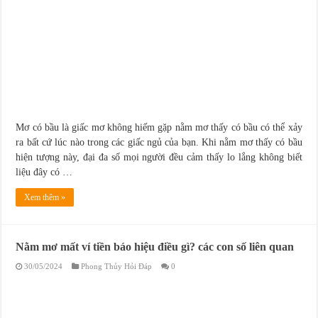
Mơ có bầu là giấc mơ không hiếm gặp nằm mơ thấy có bầu có thể xảy
ra bất cứ lúc nào trong các giấc ngủ của bạn. Khi nằm mơ thấy có bầu
hiện tượng này, đại đa số mọi người đều cảm thấy lo lắng không biết
liệu đây có …
Xem thêm »
Nằm mơ mất ví tiền báo hiệu điều gì? các con số liên quan
30/05/2024
Phong Thủy Hỏi Đáp
0