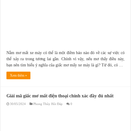
Nằm mơ mất xe máy có thể là một điềm báo nào đó về các sự việc có
thể xảy ra trong tương lai gần. Chính vì vậy, nếu mơ thấy điều này,
bạn nên tìm hiểu ý nghĩa của giấc mơ mấy xe máy là gì? Từ đó, có …
Xem thêm »
Giải mã giấc mơ mất điện thoại chính xác đầy đủ nhất
30/05/2024
Phong Thủy Hỏi Đáp
0