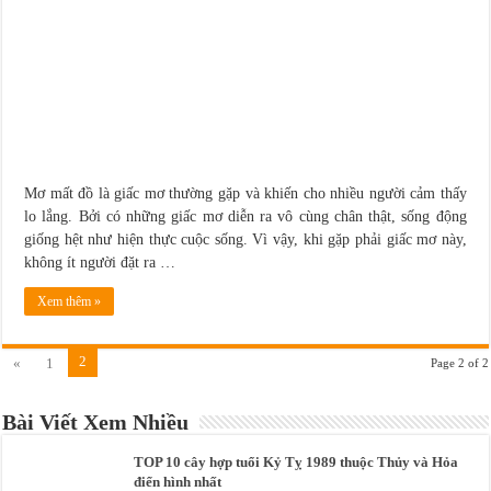
Mơ mất đồ là giấc mơ thường gặp và khiến cho nhiều người cảm thấy
lo lắng. Bởi có những giấc mơ diễn ra vô cùng chân thật, sống động
giống hệt như hiện thực cuộc sống. Vì vậy, khi gặp phải giấc mơ này,
không ít người đặt ra …
Xem thêm »
2
«
1
Page 2 of 2
Bài Viết Xem Nhiều
TOP 10 cây hợp tuổi Kỷ Tỵ 1989 thuộc Thủy và Hỏa
điển hình nhất