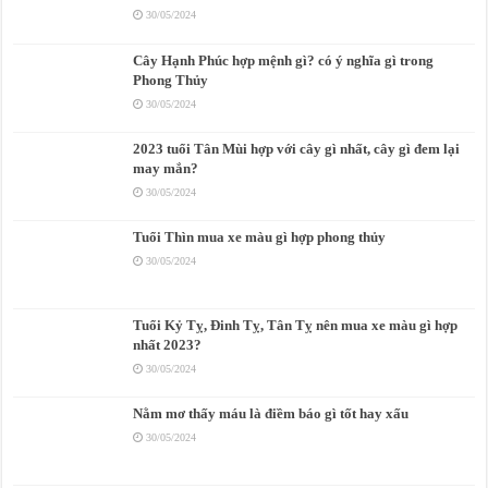
30/05/2024
Cây Hạnh Phúc hợp mệnh gì? có ý nghĩa gì trong
Phong Thủy
30/05/2024
2023 tuổi Tân Mùi hợp với cây gì nhất, cây gì đem lại
may mắn?
30/05/2024
Tuổi Thìn mua xe màu gì hợp phong thủy
30/05/2024
Tuổi Kỷ Tỵ, Đinh Tỵ, Tân Tỵ nên mua xe màu gì hợp
nhất 2023?
30/05/2024
Nằm mơ thấy máu là điềm báo gì tốt hay xấu
30/05/2024