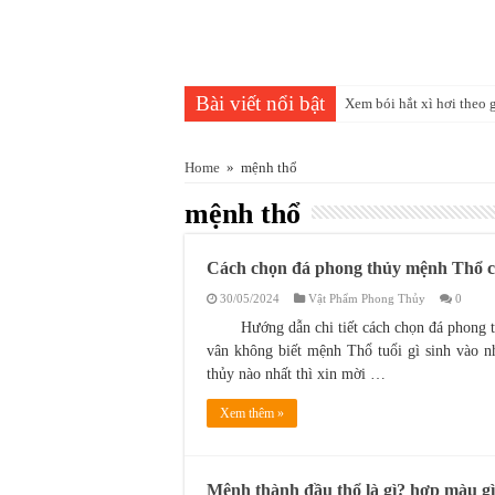
Bài viết nổi bật
Xem bói hắt xì hơi theo 
Năm 2025 mệnh gì, là nă
Home
»
mệnh thổ
Tuổi Nhâm Tuất 1982 nên
mệnh thổ
Cách Xem phong thủy nh
Hướng bàn làm việc tuổi 
Cách chọn đá phong thủy mệnh Thổ ch
Mệnh Hỏa hợp màu gì n
30/05/2024
Vật Phẩm Phong Thủy
0
Có nên trồng cây Vạn Tuế
Hướng dẫn chi tiết cách chọn đá phong 
vân không biết mệnh Thổ tuổi gì sinh vào 
Trong phong thủy tuổi 
thủy nào nhất thì xin mời …
Tuổi Ngọ mua xe màu gì 
Xem thêm »
Sinh năm 2026 mệnh gì, 
Mệnh thành đầu thổ là gì? hợp màu gì