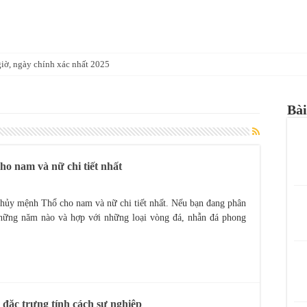
giờ, ngày chính xác nhất 2025
m con gì, đem lại may mắn cho ai?
Bài
 trồng cây gì nhất trong năm 2023?
à ở chính xác nhất để hóa Hung đón Cát
Nhâm Tuất 1982 giúp kích tài, kích lộc
o nam và nữ chi tiết nhất
hất? nên chọn màu gì để May Mắn Thành Công
 trước nhà để kích tài, kích lộc hay không?
thủy mệnh Thổ cho nam và nữ chi tiết nhất. Nếu bạn đang phân
những năm nào và hợp với những loại vòng đá, nhẫn đá phong
Ngọ hợp màu gì năm 2023
hợp phong thủy đem lại may mắn tiền tài
là năm con gì?
 đặc trưng tính cách sự nghiệp