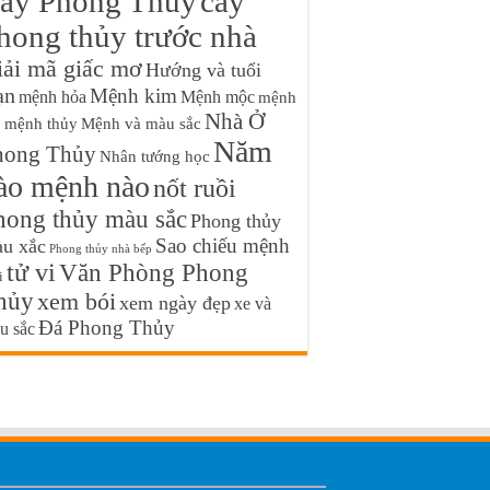
ây Phong Thủy
cây
hong thủy trước nhà
iải mã giấc mơ
Hướng và tuổi
ạn
Mệnh kim
mệnh hỏa
Mệnh mộc
mệnh
Nhà Ở
ổ
mệnh thủy
Mệnh và màu sắc
Năm
hong Thủy
Nhân tướng học
ào mệnh nào
nốt ruồi
hong thủy màu sắc
Phong thủy
Sao chiếu mệnh
u xắc
Phong thủy nhà bếp
tử vi
Văn Phòng Phong
i
hủy
xem bói
xem ngày đẹp
xe và
Đá Phong Thủy
u sắc