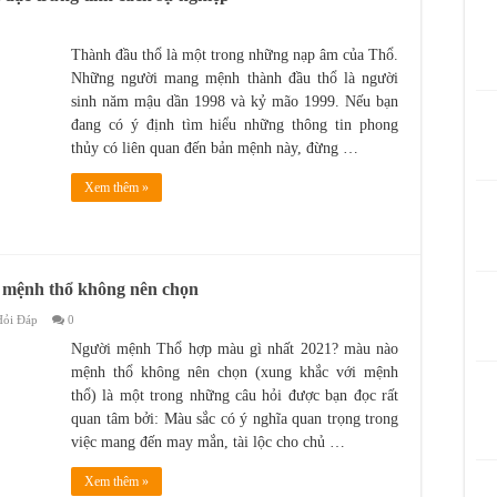
Thành đầu thổ là một trong những nạp âm của Thổ.
Những người mang mệnh thành đầu thổ là người
sinh năm mậu dần 1998 và kỷ mão 1999. Nếu bạn
đang có ý định tìm hiểu những thông tin phong
thủy có liên quan đến bản mệnh này, đừng …
Xem thêm »
 mệnh thổ không nên chọn
Hỏi Đáp
0
Người mệnh Thổ hợp màu gì nhất 2021? màu nào
mệnh thổ không nên chọn (xung khắc với mệnh
thổ) là một trong những câu hỏi được bạn đọc rất
quan tâm bởi: Màu sắc có ý nghĩa quan trọng trong
việc mang đến may mắn, tài lộc cho chủ …
Xem thêm »