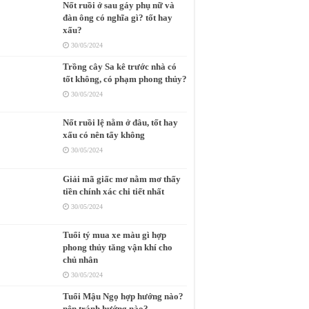
Nốt ruồi ở sau gáy phụ nữ và
đàn ông có nghĩa gì? tốt hay
xấu?
30/05/2024
Trồng cây Sa kê trước nhà có
tốt không, có phạm phong thủy?
30/05/2024
Nốt ruồi lệ nằm ở đâu, tốt hay
xấu có nên tẩy không
30/05/2024
Giải mã giấc mơ nằm mơ thấy
tiền chính xác chi tiết nhất
30/05/2024
Tuổi tý mua xe màu gì hợp
phong thủy tăng vận khí cho
chủ nhân
30/05/2024
Tuổi Mậu Ngọ hợp hướng nào?
nên tránh hướng nào?