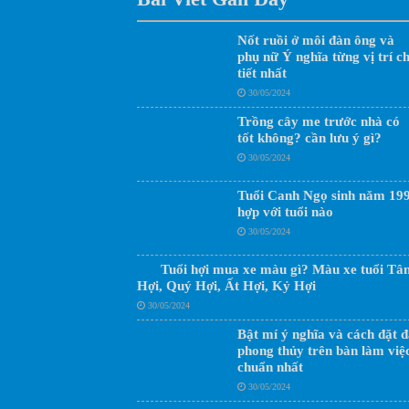
Nốt ruồi ở môi đàn ông và
phụ nữ Ý nghĩa từng vị trí ch
tiết nhất
30/05/2024
Trồng cây me trước nhà có
tốt không? cần lưu ý gì?
30/05/2024
Tuổi Canh Ngọ sinh năm 19
hợp với tuổi nào
30/05/2024
Tuổi hợi mua xe màu gì? Màu xe tuổi Tâ
Hợi, Quý Hợi, Ất Hợi, Kỷ Hợi
30/05/2024
Bật mí ý nghĩa và cách đặt đ
phong thủy trên bàn làm việ
chuẩn nhất
30/05/2024