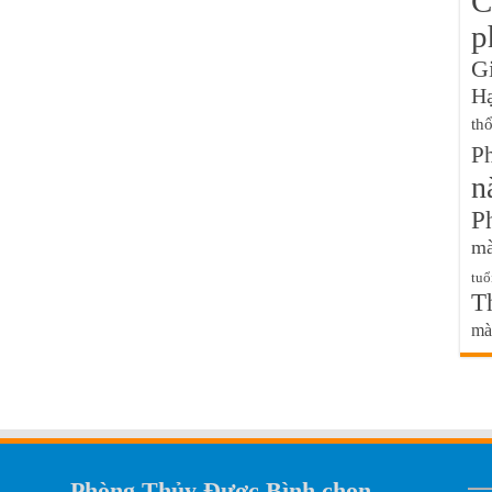
C
p
G
H
th
P
n
P
mà
tuổ
T
mà
Phòng Thủy Được Bình chọn