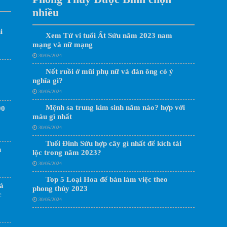
nhiều
i
Xem Tử vi tuổi Ất Sửu năm 2023 nam
mạng và nữ mạng
30/05/2024
Nốt ruồi ở mũi phụ nữ và đàn ông có ý
nghĩa gì?
30/05/2024
Mệnh sa trung kim sinh năm nào? hợp với
90
màu gì nhất
30/05/2024
Tuổi Đinh Sửu hợp cây gì nhất để kích tài
n
lộc trong năm 2023?
30/05/2024
Top 5 Loại Hoa để bàn làm việc theo
á
phong thủy 2023
c
30/05/2024