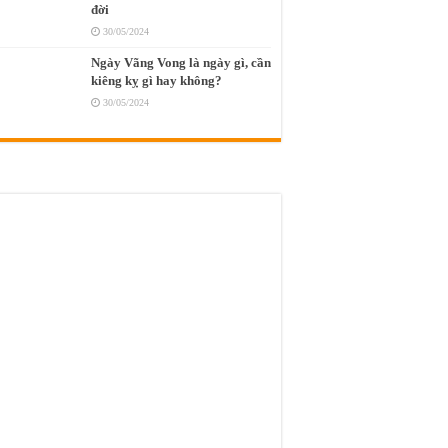
đời
30/05/2024
Ngày Vãng Vong là ngày gì, cần
kiêng kỵ gì hay không?
30/05/2024