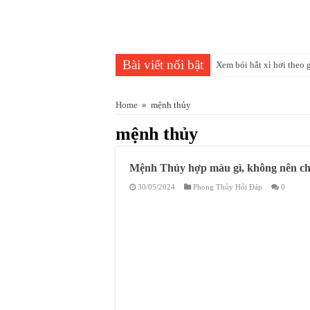
Bài viết nổi bật
Xem bói hắt xì hơi theo 
Năm 2025 mệnh gì, là nă
Home
»
mệnh thủy
Phong thủy bàn làm việc 
mệnh thủy
Cây để bàn làm việc the
Tuổi Quý Dậu Sinh năm 1
Mệnh Thủy hợp màu gì, không nên ch
Mệnh Thổ hợp màu gì nh
30/05/2024
Phong Thủy Hỏi Đáp
0
Có nên trồng cây Nguyệt
Tuổi Thân hợp màu gì? c
Tuổi Thìn mua xe màu g
Sinh năm 2027 mệnh gì, l