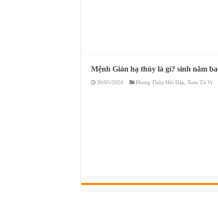
Mệnh Giản hạ thủy là gì? sinh năm b
30/05/2024
Phong Thủy Hỏi Đáp
,
Xem Tử Vi