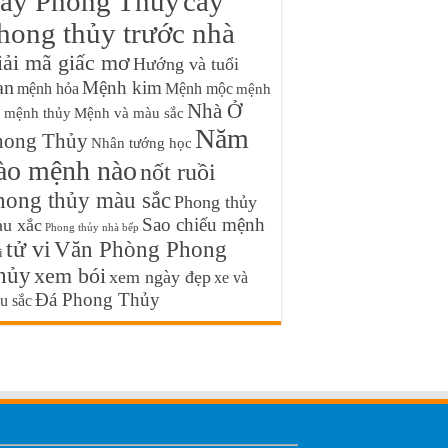
ây Phong Thủy
cây
hong thủy trước nhà
iải mã giấc mơ
Hướng và tuổi
ạn
Mệnh kim
mệnh hỏa
Mệnh mộc
mệnh
Nhà Ở
ổ
mệnh thủy
Mệnh và màu sắc
Năm
hong Thủy
Nhân tướng học
ào mệnh nào
nốt ruồi
hong thủy màu sắc
Phong thủy
Sao chiếu mệnh
u xắc
Phong thủy nhà bếp
tử vi
Văn Phòng Phong
i
hủy
xem bói
xem ngày đẹp
xe và
Đá Phong Thủy
u sắc