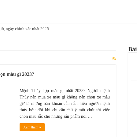
giờ, ngày chính xác nhất 2025
m con gì, đem lại may mắn cho ai?
Bài
– Cách bài trí giúp tài lộc hưng thịnh
o tuổi giúp chủ nhân gặp may mắn thành công
993 hợp với cây gì nhất?
ọn màu gì 2023?
ất? màu nào mệnh thổ không nên chọn
 Quế trước nhà để tốt cho phong thủy?
Mệnh Thủy hợp màu gì nhất 2023? Người mệnh
ách chọn màu sắc cho nam nữ tuổi thân năm 2023
Thủy nên mua xe màu gì không nên chọn xe màu
gì? là những băn khoăn của rất nhiều người mệnh
ì hợp phong thủy
thủy bởi: đôi khi chỉ cần chú ý một chút tới việc
chọn màu sắc cho những sản phẩm nội …
à năm con gì, hợp tuổi nào nhất?
Xem thêm »