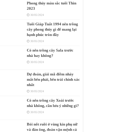
Phong thủy màu sắc tuổi Thìn
2023
30/05/2024
Tuổi Giáp Tuất 1994 nên trồng
cây phong thủy gì để mang lại
hạnh phúc tròn đầy
30/05/2024
Có nên trồng cây Sala trước
nhà hay không?
30/05/2024
Dự đoán, giải mã điềm nháy
mắt bên phải, bên trái chính xác
nhất
30/05/2024
Có nên trồng cây Xoài trước
nhà không, cần lưu ý những gì?
30/05/2024
Bói nốt ruồi ở vùng kín phụ nữ
và đàn ông, đoán vận mệnh cả