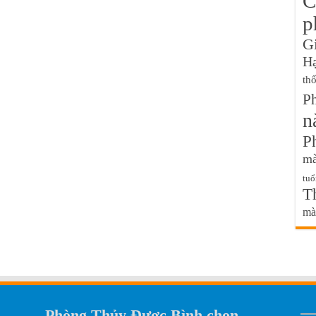
C
p
G
H
th
P
n
P
mà
tuổ
T
mà
Phòng Thủy Được Bình chọn