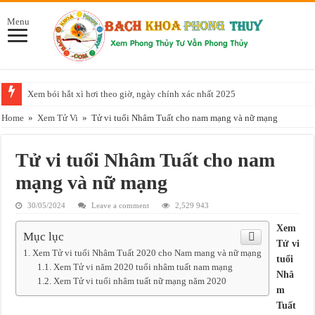
Menu
Xem bói hắt xì hơi theo giờ, ngày chính xác nhất 2025
Năm 2025 mệnh gì, là năm con gì, đem lại may mắn cho ai?
Home
»
Xem Tử Vi
»
Tử vi tuổi Nhâm Tuất cho nam mạng và nữ mạng
5 cách trang trí bàn làm việc theo phong thủy để kích tài, hút lộc
Tử vi tuổi Nhâm Tuất cho nam
TOP cây để bàn làm việc hợp mệnh Kim, Mộc, Thủy, Hỏa, Thổ
mạng và nữ mạng
Lưu ý về phong thủy trong nhà ở
Tư vấn cách thiết kế nhà ống hợp phong thủy chi tiết nhất
30/05/2024
Leave a comment
2,529 943
Xem
Tuổi Tân Dậu hợp hướng nào nhất? mang lại nhiều tài lộc?
Mục lục
Tử vi
Tuổi Hợi hợp màu gì, màu gì không nên sử dụng
Xem Tử vi tuổi Nhâm Tuất 2020 cho Nam mang và nữ mạng
tuổi
Xem Tử vi năm 2020 tuổi nhâm tuất nam mạng
Tuổi Tân Mùi sinh năm 1991 hợp với tuổi nào nhất trong cuộc đời
Nhâ
Xem Tử vi tuổi nhâm tuất nữ mạng năm 2020
m
Đặt tên cho con gái, con trai năm 2023 hợp phong thủy theo họ bố mẹ
Tuất