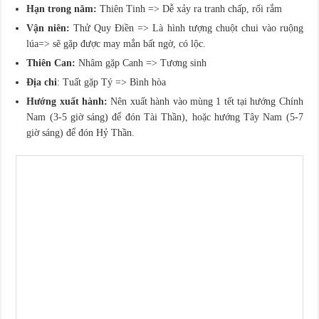
Hạn trong năm:
Thiên Tinh => Dễ xảy ra tranh chấp, rối rắm
Vận niên:
Thử Quy Điền => Là hình tượng chuột chui vào ruộng
lúa=> sẽ gặp được may mắn bất ngờ, có lộc.
Thiên Can:
Nhâm gặp Canh => Tương sinh
Địa chi
: Tuất gặp Tý => Bình hòa
Hướng xuất hành:
Nên xuất hành vào mùng 1 tết tại hướng Chính
Nam (3-5 giờ sáng) để đón Tài Thần), hoặc hướng Tây Nam (5-7
giờ sáng) để đón Hỷ Thần.