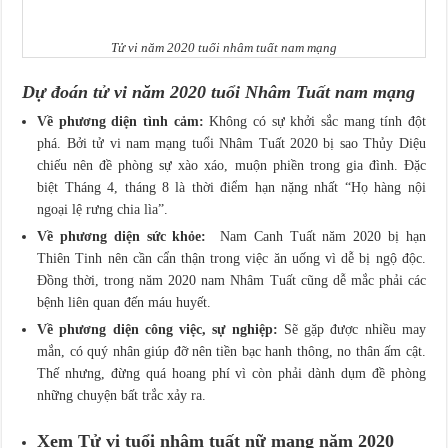
Tử vi năm 2020 tuổi nhâm tuất nam mạng
Dự đoán tử vi năm 2020 tuổi Nhâm Tuất nam mạng
Về phương diện tình cảm:
Không có sự khởi sắc mang tính đột
phá. Bởi tử vi nam mạng tuổi Nhâm Tuất 2020 bị sao Thủy Diệu
chiếu nên đề phòng sự xào xáo, muộn phiền trong gia đình. Đặc
biệt Tháng 4, tháng 8 là thời điểm hạn nặng nhất “Họ hàng nội
ngoại lệ rưng chia lìa”.
Về phương diện sức khỏe:
Nam Canh Tuất năm 2020 bị hạn
Thiên Tinh nên cần cẩn thận trong việc ăn uống vì dễ bị ngộ độc.
Đồng thời, trong năm 2020 nam Nhâm Tuất cũng dễ mắc phải các
bệnh liên quan đến máu huyết.
Về phương diện công việc, sự nghiệp:
Sẽ gặp được nhiều may
mắn, có quý nhân giúp đỡ nên tiền bạc hanh thông, no thân ấm cật.
Thế nhưng, đừng quá hoang phí vì còn phải dành dụm đề phòng
những chuyện bất trắc xảy ra.
Xem Tử vi tuổi nhâm tuất nữ mạng năm 2020