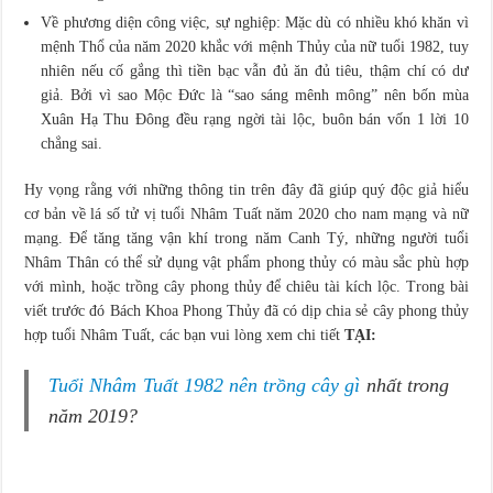
Về phương diện công việc, sự nghiệp: Mặc dù có nhiều khó khăn vì
mệnh Thổ của năm 2020 khắc với mệnh Thủy của nữ tuổi 1982, tuy
nhiên nếu cố gắng thì tiền bạc vẫn đủ ăn đủ tiêu, thậm chí có dư
giả. Bởi vì sao Mộc Đức là “sao sáng mênh mông” nên bốn mùa
Xuân Hạ Thu Đông đều rạng ngời tài lộc, buôn bán vốn 1 lời 10
chẳng sai.
Hy vọng rằng với những thông tin trên đây đã giúp quý độc giả hiểu
cơ bản về lá số tử vị tuổi Nhâm Tuất năm 2020 cho nam mạng và nữ
mạng. Để tăng tăng vận khí trong năm Canh Tý, những người tuổi
Nhâm Thân có thể sử dụng vật phẩm phong thủy có màu sắc phù hợp
với mình, hoặc trồng cây phong thủy để chiêu tài kích lộc. Trong bài
viết trước đó Bách Khoa Phong Thủy đã có dịp chia sẻ cây phong thủy
hợp tuổi Nhâm Tuất, các bạn vui lòng xem chi tiết
TẠI:
Tuổi Nhâm Tuất 1982 nên trồng cây gì
nhất trong
năm 2019?