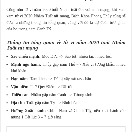
Cũng như tử vi năm 2020 tuổi Nhâm tuất đối với nam mạng, khi xem
xem tử vi 2020 Nhâm Tuất nữ mạng, Bách Khoa Phong Thủy cũng sẽ
đưa ra những thông tin tổng quan, cùng với đó là dự đoán tương lai
của họ trong năm Canh Tý.
Thông tin tổng quan về tử vi năm 2020 tuổi Nhâm
Tuất nữ mạng
Sao chiếu mệnh:
Mộc Đức => Sao tốt, nhiều tài, nhiều lộc.
Mệnh ngũ hành:
Thủy gặp năm Thổ => Xấu vì tương khắc, nhiều
khó khăn.
Hạn năm
: Tam kheo => Dễ bị xây xát tay chân.
Vận niên:
Thử Quy Điền => Rất tốt.
Thiên can
: Nhâm gặp năm Canh => Tương sinh.
Địa chi:
Tuất gặp năm Tý => Bình hòa.
Hướng Xuất hành:
Chính Nam và Chính Tây, nên xuất hành vào
mùng 1 Tết lúc 3 – 7 giờ sáng.