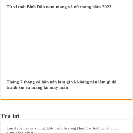
Tử vi tuổi Bính Dần nam mạng và nữ mạng năm 2023
Tháng 7 tháng cô hồn nên làm gì và không nên làm gì để
tránh xui và mang lại may mắn
Trả lời
Email của bạn sẽ không được hiển thị công khai.
Các trường bắt buộc
được đánh dấu
*