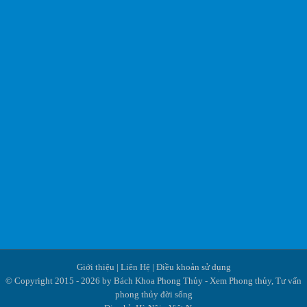
Giới thiệu
|
Liên Hệ
|
Điều khoản sử dụng
© Copyright 2015 - 2026 by Bách Khoa Phong Thủy - Xem Phong thủy, Tư vấn
phong thủy đời sống