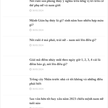
Nốt ruồi son phong thủy ý nghĩa trên từng vị trí trên cơ
thể phụ nữ và nam giới
30/05/2024
Mệnh Giản hạ thủy là gì? sinh năm bao nhiêu hợp màu
gì?
30/05/2024
Nốt ruồi ở má phải, trái nữ – nam nói lên điều gì?
30/05/2024
Giải mã điềm nhảy mũi theo ngày giờ 1, 2, 3, 4 cái là
điềm báo gì, nói lên điều gì?
30/05/2024
Trồng cây Nhãn trước nhà có tốt không và những điều
phải biết
30/05/2024
Sao vân hớn tốt hay xấu năm 2023 chiếu mệnh nam nữ
tuổi nào