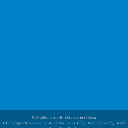
Giới thiệu
|
Liên Hệ
|
Điều khoản sử dụng
© Copyright 2015 - 2026 by Bách Khoa Phong Thủy - Xem Phong thủy, Tư vấn