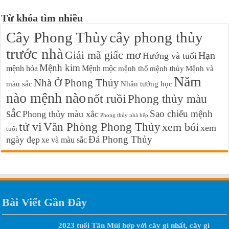
Từ khóa tìm nhiều
Cây Phong Thủy
cây phong thủy
trước nhà
Giải mã giấc mơ
Hạn
Hướng và tuổi
Mệnh kim
mệnh hỏa
Mệnh mộc
mệnh thổ
mệnh thủy
Mệnh và
Năm
Nhà Ở Phong Thủy
màu sắc
Nhân tướng học
nào mệnh nào
nốt ruồi
Phong thủy màu
sắc
Sao chiếu mệnh
Phong thủy màu xắc
Phong thủy nhà bếp
tử vi
Văn Phòng Phong Thủy
xem bói
xem
tuổi
Đá Phong Thủy
ngày đẹp
xe và màu sắc
Bài Viết Gần Đây
2023 tuổi Tân Mùi hợp với cây gì nhất, cây gì