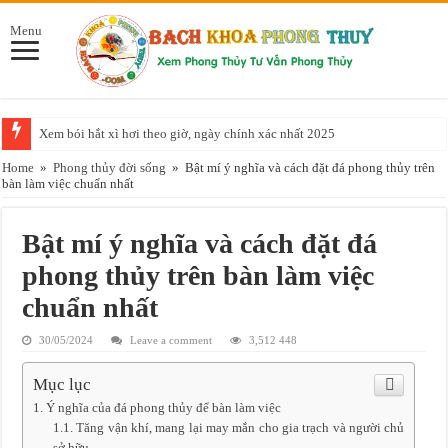
Menu
Xem bói hắt xì hơi theo giờ, ngày chính xác nhất 2025
Năm 2025 mệnh gì, là năm con gì, đem lại may mắn cho ai?
Home
»
Phong thủy đời sống
»
Bật mí ý nghĩa và cách đặt đá phong thủy trên
bàn làm việc chuẩn nhất
TOP 10 cây hợp tuổi Kỷ Tỵ 1989 thuộc Thủy và Hỏa điển hình nhất
Điểm danh những món đồ, vật phẩm phong thủy để bàn làm việc tốt nhất
Bật mí ý nghĩa và cách đặt đá
Cây phong thủy hợp với tuổi giáp tý 1984 nhất
phong thủy trên bàn làm việc
Mệnh Thủy hợp màu gì, không nên chọn màu gì 2023?
chuẩn nhất
Có nên trồng cây Khế trước cửa nhà không và lưu ý khi trồng cây Khế
30/05/2024
Leave a comment
3,512 448
Trồng cây vối trước nhà và những điểm cần lưu ý khi trồng
Mục lục
Tuổi Kỷ Tỵ, Đinh Tỵ, Tân Tỵ nên mua xe màu gì hợp nhất 2023?
Ý nghĩa của đá phong thủy để bàn làm việc
Tuổi Bính Tý 1996 hợp với tuổi nào nhất nếu muốn lấy vợ, lấy chồng?
Tăng vận khí, mang lại may mắn cho gia trạch và người chủ