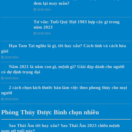
đem lại may mắn?
30/05/2024
Tư vấn: Tuổi Quý Hợi 1983 hợp cây gì trong
năm 2023
30/05/2024
Hạn Tam Tai nghĩa là gì, tốt hay xấu? Cách tính và cách hóa
giải
30/05/2024
Năm 2021 là năm con gì, mệnh gì? Giải đáp dành cho người
có dự định trọng đại
30/05/2024
2 cách chọn kích thước bàn làm việc theo phong thủy cho mọi
người
30/05/2024
Phòng Thủy Được Bình chọn nhiều
Sao Thái Âm tốt hay xấu? Sao Thái Âm 2023 chiếu mệnh
nam nữ tuổi nào?