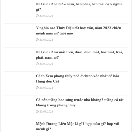
Nốt ruồi ở cổ nữ – nam, bên phải, bên trái có ý nghĩa
gì?
30/05/2024
Ý nghĩa sao Thủy Diệu tốt hay xấu, năm 2023 chiếu
mệnh nam nữ tuổi nào
30/05/2024
Nốt ruồi ở mí mắt trên, dưới, đuôi mắt, hốc mắt, trái,
phải, nam, nữ
30/05/2024
Cách Xem phong thủy nhà ở chính xác nhất để hóa
Hung đón Cát
30/05/2024
Có nên trồng hoa súng trước nhà không? trồng có tốt
không trong phong thủy
30/05/2024
Mệnh Dương Liễu Mộc là gì? hợp màu gì? hợp với
mệnh gì?