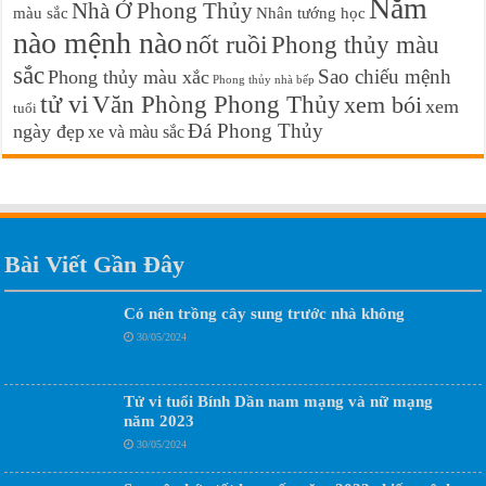
Năm
Nhà Ở Phong Thủy
màu sắc
Nhân tướng học
nào mệnh nào
nốt ruồi
Phong thủy màu
sắc
Sao chiếu mệnh
Phong thủy màu xắc
Phong thủy nhà bếp
tử vi
Văn Phòng Phong Thủy
xem bói
xem
tuổi
Đá Phong Thủy
ngày đẹp
xe và màu sắc
Bài Viết Gần Đây
Có nên trồng cây sung trước nhà không
30/05/2024
Tử vi tuổi Bính Dần nam mạng và nữ mạng
năm 2023
30/05/2024