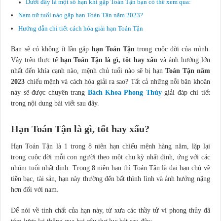
Dưới đây là một số hạn khi gặp Toán Tận bạn có thể xem qua:
Nam nữ mạng sinh năm 1984 mệnh gì, thuộc tuổi gì?
Nam nữ tuổi nào gặp hạn Toán Tận năm 2023?
Hướng dẫn chi tiết cách hóa giải hạn Toán Tận
Bạn sẽ có không ít lần gặp
hạn Toán Tận
trong cuộc đời của mình.
Vậy trên thực tế
hạn Toán Tận là gì, tốt hay xấu
và ảnh hưởng lớn
nhất đến khía cạnh nào, mệnh chủ tuổi nào sẽ bị hạn
Toán Tận năm
2023
chiếu mệnh và cách hóa giải ra sao? Tất cả những nỗi băn khoăn
này sẽ được chuyên trang
Bách Khoa Phong Thủy
giải đáp chi tiết
trong nội dung bài viết sau đây.
Hạn Toán Tận là gì, tốt hay xấu?
Hạn Toán Tận là 1 trong 8 niên hạn chiếu mệnh hàng năm, lặp lại
trong cuộc đời mỗi con người theo một chu kỳ nhất định, ứng với các
nhóm tuổi nhất định. Trong 8 niên hạn thì Toán Tận là đại hạn chủ về
tiền bạc, tài sản, hạn này thường đến bất thình lình và ảnh hưởng nặng
hơn đối với nam.
Để nói về tính chất của hạn này, từ xưa các thầy tử vi phong thủy đã