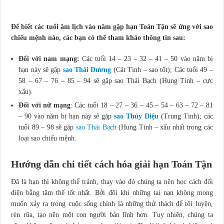
Để biết các tuổi âm lịch vào năm gặp hạn Toán Tận sẽ ứng với sao
chiếu mệnh nào, các bạn có thể tham khảo thông tin sau:
Đối với nam mạng:
Các tuổi 14 – 23 – 32 – 41 – 50 vào năm bị
hạn này sẽ gặp
sao Thái Dương
(Cát Tinh – sao tốt); Các tuổi 49 –
58 – 67 – 76 – 85 – 94 sẽ gặp sao Thái Bạch (Hung Tinh – cực
xấu).
Đối với nữ mạng
: Các tuổi 18 – 27 – 36 – 45 – 54 – 63 – 72 – 81
– 90 vào năm bị hạn này sẽ gặp
sao Thủy Diệu
(Trung Tinh); các
tuổi 89 – 98 sẽ gặp
sao Thái Bạch
(Hung Tinh – xấu nhất trong các
loại sao chiếu mệnh.
Hướng dẫn chi tiết cách hóa giải hạn Toán Tận
Đã là hạn thì không thể tránh, thay vào đó chúng ta nên học cách đối
diện bằng tâm thế tốt nhất. Bởi đôi khi những tai nạn không mong
muốn xảy ra trong cuộc sống chính là những thử thách để tôi luyện,
rèn rũa, tạo nên một con người bản lĩnh hơn. Tuy nhiên, chúng ta