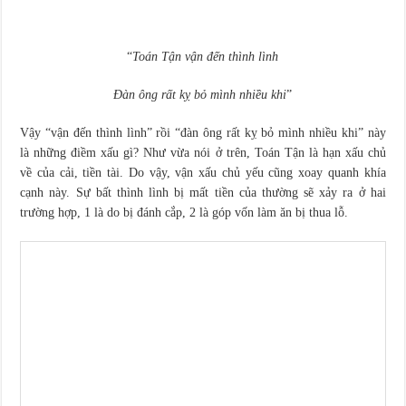
“
Toán Tận vận đến thình lình
Đàn ông rất kỵ bỏ mình nhiều khi
”
Vậy “vận đến thình lình” rồi “đàn ông rất kỵ bỏ mình nhiều khi” này
là những điềm xấu gì? Như vừa nói ở trên, Toán Tận là hạn xấu chủ
về của cải, tiền tài. Do vậy, vận xấu chủ yếu cũng xoay quanh khía
cạnh này. Sự bất thình lình bị mất tiền của thường sẽ xảy ra ở hai
trường hợp, 1 là do bị đánh cắp, 2 là góp vốn làm ăn bị thua lỗ.