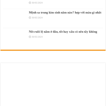
30/05/2024
Mệnh sa trung kim sinh năm nào? hợp với màu gì nhất
30/05/2024
Nốt ruồi lệ nằm ở đâu, tốt hay xấu có nên tẩy không
30/05/2024