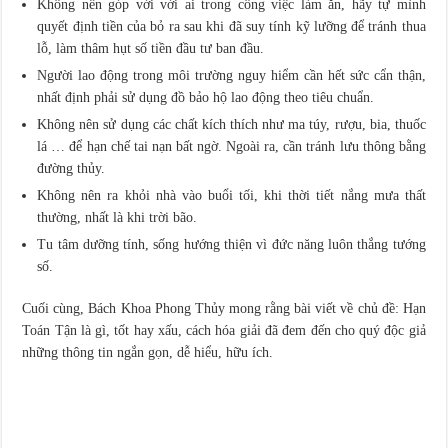
Không nên góp với với ai trong công việc làm ăn, hãy tự mình
quyết định tiền của bỏ ra sau khi đã suy tính kỹ lưỡng để tránh thua
lỗ, làm thâm hụt số tiền đầu tư ban đầu.
Người lao động trong môi trường nguy hiểm cần hết sức cẩn thận,
nhất định phải sử dụng đồ bảo hộ lao động theo tiêu chuẩn.
Không nên sử dụng các chất kích thích như ma túy, rượu, bia, thuốc
lá … để hạn chế tai nạn bất ngờ. Ngoài ra, cần tránh lưu thông bằng
đường thủy.
Không nên ra khỏi nhà vào buổi tối, khi thời tiết nắng mưa thất
thường, nhất là khi trời bão.
Tu tâm dưỡng tính, sống hướng thiện vì đức năng luôn thắng tướng
số.
Cuối cùng, Bách Khoa Phong Thủy mong rằng bài viết về chủ đề: Hạn
Toán Tận là gì, tốt hay xấu, cách hóa giải đã đem đến cho quý độc giả
những thông tin ngắn gọn, dễ hiểu, hữu ích.