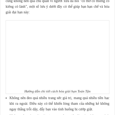
cũng không nên quá chủ quan vì người xưa đã nói “có thờ có thiêng có
kiêng có lành”, một số lưu ý dưới đây có thể giúp bạn hạn chế và hóa
giải đại hạn này:
Hướng dẫn chi tiết cách hóa giải hạn Toán Tận
Không nên đeo quá nhiều trang sức giá trị, mang quá nhiều tiền bạc
khi ra ngoài. Điều này có thể khiến lòng tham của những kẻ không
ngay thẳng trỗi dậy, đẩy bạn vào tình huống bị cướp giật.