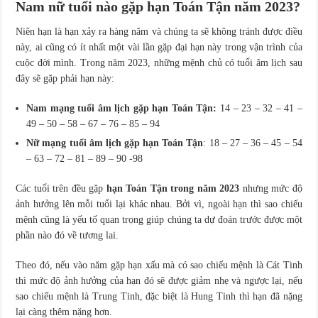
Nam nữ tuổi nào gặp hạn Toán Tận năm 2023?
Niên hạn là hạn xảy ra hàng năm và chúng ta sẽ không tránh được điều
này, ai cũng có ít nhất một vài lần gặp đại hạn này trong vận trình của
cuộc đời mình. Trong năm 2023, những mệnh chủ có tuổi âm lịch sau
đây sẽ gặp phải hạn này:
Nam mạng tuổi âm lịch gặp hạn Toán Tận:
14 – 23 – 32 – 41 –
49 – 50 – 58 – 67 – 76 – 85 – 94
Nữ mạng tuổi âm lịch gặp hạn Toán Tận
: 18 – 27 – 36 – 45 – 54
– 63 – 72 – 81 – 89 – 90 -98
Các tuổi trên đều gặp
hạn Toán Tận trong năm 2023
nhưng mức độ
ảnh hưởng lên mỗi tuổi lại khác nhau. Bởi vì, ngoài hạn thì sao chiếu
mệnh cũng là yếu tố quan trọng giúp chúng ta dự đoán trước được một
phần nào đó về tương lai.
Theo đó, nếu vào năm gặp hạn xấu mà có sao chiếu mệnh là Cát Tinh
thì mức độ ảnh hưởng của hạn đó sẽ được giảm nhẹ và ngược lại, nếu
sao chiếu mệnh là Trung Tinh, đặc biệt là Hung Tinh thì hạn đã nặng
lại càng thêm nặng hơn.