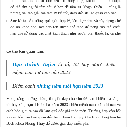
hơn. Tránh để ấm ức dồn nén lâu trong lòng, khi lo âu phiền muộn
có thể tìm người tâm đầu ý hợp để tâm sự. Yoga, thiền … cũng là
những bài tập giải tỏa tâm lý rất tốt, đem đến sự lạc quan cho bạn.
Sức khỏe:
Ăn uống ngủ nghỉ hợp lý, lên thực đơn và xây dựng chế
độ ăn khoa học, kết hợp rèn luyện thể thao để nâng cao thể chất,
hạn chế sử dụng các chất kích thích như rượu, bia, thuốc lá, cà phê
…
Có thể bạn quan tâm:
Hạn Huỳnh Tuyền
là gì, tốt hay xấu? chiếu
mệnh nam nữ tuổi nào 2023
Điểm danh
những năm tuổi hạn năm 2023
Mong rằng, những thông tin giải đáp cho chủ đề hạn Thiên La là gì,
tốt hay xấu,
hạn Thiên La năm 2023
chiếu mệnh nam nữ tuổi nào và
cách hóa giải ra sao đã làm quý độc giả thỏa mãn. Trường hợp còn bất
kỳ câu hỏi nào liên quan đến hạn Thiên La, quý khách vui lòng liên hệ
Bách Khoa Phong Thủy để được giải đáp miễn phí.