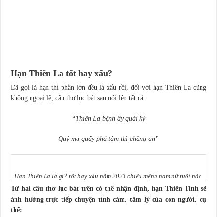
Hạn Thiên La tốt hay xấu?
Đã gọi là hạn thì phần lớn đều là xấu rồi, đối với hạn Thiên La cũng
không ngoại lệ, câu thơ lục bát sau nói lên tất cả:
“Thiên La bệnh ấy quái kỳ
Quỷ ma quấy phá tâm thì chẳng an”
Hạn Thiên La là gì? tốt hay xấu năm 2023 chiếu mệnh nam nữ tuổi nào
Từ hai câu thơ lục bát trên có thể nhận định, hạn Thiên Tinh sẽ
ảnh hưởng trực tiếp chuyện tình cảm, tâm lý của con người, cụ
thể: