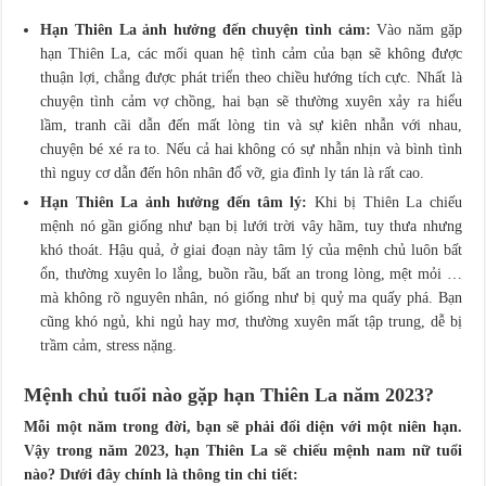
Hạn Thiên La ảnh hưởng đến chuyện tình cảm:
Vào năm gặp
hạn Thiên La, các mối quan hệ tình cảm của bạn sẽ không được
thuận lợi, chẳng được phát triển theo chiều hướng tích cực. Nhất là
chuyện tình cảm vợ chồng, hai bạn sẽ thường xuyên xảy ra hiểu
lầm, tranh cãi dẫn đến mất lòng tin và sự kiên nhẫn với nhau,
chuyện bé xé ra to. Nếu cả hai không có sự nhẫn nhịn và bình tình
thì nguy cơ dẫn đến hôn nhân đổ vỡ, gia đình ly tán là rất cao.
Hạn Thiên La ảnh hưởng đến tâm lý:
Khi bị Thiên La chiếu
mệnh nó gần giống như bạn bị lưới trời vây hãm, tuy thưa nhưng
khó thoát. Hậu quả, ở giai đoạn này tâm lý của mệnh chủ luôn bất
ổn, thường xuyên lo lắng, buồn rầu, bất an trong lòng, mệt mỏi …
mà không rõ nguyên nhân, nó giống như bị quỷ ma quấy phá. Bạn
cũng khó ngủ, khi ngủ hay mơ, thường xuyên mất tập trung, dễ bị
trầm cảm, stress nặng.
Mệnh chủ tuổi nào gặp hạn Thiên La năm 2023?
Mỗi một năm trong đời, bạn sẽ phải đối diện với một niên hạn.
Vậy trong năm 2023, hạn Thiên La sẽ chiếu mệnh nam nữ tuổi
nào? Dưới đây chính là thông tin chi tiết: