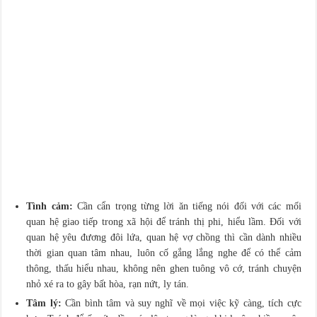
Tình cảm:
Cần cẩn trọng từng lời ăn tiếng nói đối với các mối
quan hệ giao tiếp trong xã hội để tránh thị phi, hiểu lầm. Đối với
quan hệ yêu đương đôi lứa, quan hệ vợ chồng thì cần dành nhiều
thời gian quan tâm nhau, luôn cố gắng lắng nghe để có thể cảm
thông, thấu hiểu nhau, không nên ghen tuông vô cớ, tránh chuyện
nhỏ xé ra to gây bất hòa, rạn nứt, ly tán.
Tâm lý:
Cần bình tâm và suy nghĩ về mọi việc kỹ càng, tích cực