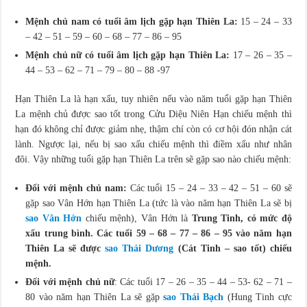
Mệnh chủ nam có tuổi âm lịch gặp hạn Thiên La:
15 – 24 – 33
– 42 – 51 – 59 – 60 – 68 – 77 – 86 – 95
Mệnh chủ nữ có tuổi âm lịch gặp hạn Thiên La:
17 – 26 – 35 –
44 – 53 – 62 – 71 – 79 – 80 – 88 -97
Hạn Thiên La là hạn xấu, tuy nhiên nếu vào năm tuổi gặp hạn Thiên
La mệnh chủ được sao tốt trong Cửu Diệu Niên Hạn chiếu mệnh thì
hạn đó không chỉ được giảm nhẹ, thậm chí còn có cơ hội đón nhận cát
lành. Ngược lại, nếu bị sao xấu chiếu mệnh thì điềm xấu như nhân
đôi. Vậy những tuổi gặp hạn Thiên La trên sẽ gặp sao nào chiếu mệnh:
Đối với mệnh chủ nam:
Các tuổi 15 – 24 – 33 – 42 – 51 – 60 sẽ
gặp sao Vân Hớn hạn Thiên La (tức là vào năm hạn Thiên La sẽ bị
sao Vân Hớn
chiếu mệnh), Vân Hớn là
Tr
ung Tinh, có mức độ
xấu trung bình. Các tuổi 59 – 68 – 77 – 86 – 95 vào năm hạn
Thiên La sẽ được
sao Thái Dương
(Cát Tinh – sao tốt) chiếu
mệnh.
Đối với mệnh chủ nữ
: Các tuổi 17 – 26 – 35 – 44 – 53- 62 – 71 –
80 vào năm hạn Thiên La sẽ gặp
sao Thái Bạch
(Hung Tinh cực