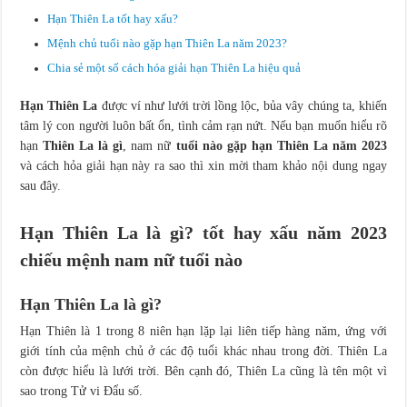
Cách chọn vòng đá phong thủy mệnh Thủy để tăng vận khí
Hạn Thiên La tốt hay xấu?
Mệnh chủ tuổi nào gặp hạn Thiên La năm 2023?
Chia sẻ một số cách hóa giải hạn Thiên La hiệu quả
Hạn Thiên La
được ví như lưới trời lồng lộc, bủa vây chúng ta, khiến
tâm lý con người luôn bất ổn, tình cảm rạn nứt. Nếu bạn muốn hiểu rõ
hạn
Thiên La là gì
, nam nữ
tuổi nào gặp hạn Thiên La năm 2023
và cách hỏa giải hạn này ra sao thì xin mời tham khảo nội dung ngay
sau đây.
Hạn Thiên La là gì?
tốt hay xấu năm 2023
chiếu mệnh nam nữ tuổi nào
Hạn Thiên La là gì?
Hạn Thiên là 1 trong 8 niên hạn lặp lại liên tiếp hàng năm, ứng với
giới tính của mệnh chủ ở các độ tuổi khác nhau trong đời. Thiên La
còn được hiểu là lưới trời. Bên cạnh đó, Thiên La cũng là tên một vì
sao trong Tử vi Đẩu số.