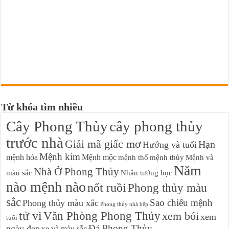
Từ khóa tìm nhiều
Cây Phong Thủy
cây phong thủy
trước nhà
Giải mã giấc mơ
Hạn
Hướng và tuổi
Mệnh kim
mệnh hỏa
Mệnh mộc
mệnh thổ
mệnh thủy
Mệnh và
Năm
Nhà Ở Phong Thủy
màu sắc
Nhân tướng học
nào mệnh nào
nốt ruồi
Phong thủy màu
sắc
Sao chiếu mệnh
Phong thủy màu xắc
Phong thủy nhà bếp
tử vi
Văn Phòng Phong Thủy
xem bói
xem
tuổi
Đá Phong Thủy
ngày đẹp
xe và màu sắc