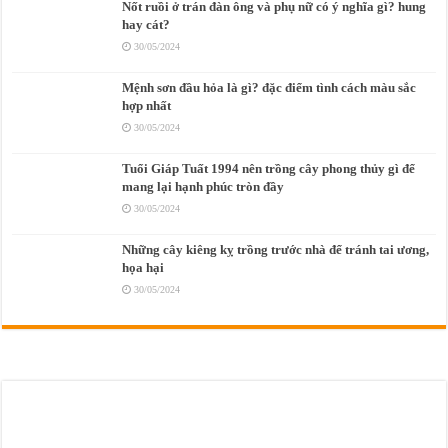
Nốt ruồi ở trán đàn ông và phụ nữ có ý nghĩa gì? hung
hay cát?
30/05/2024
Mệnh sơn đầu hỏa là gì? đặc điểm tình cách màu sắc
hợp nhất
30/05/2024
Tuổi Giáp Tuất 1994 nên trồng cây phong thủy gì để
mang lại hạnh phúc tròn đầy
30/05/2024
Những cây kiêng kỵ trồng trước nhà để tránh tai ương,
họa hại
30/05/2024