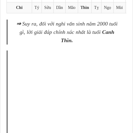
Chi
Tý
Sửu
Dần
Mão
Thìn
Tỵ
Ngọ
Mùi
Th
⇒
Suy ra, đối với nghi vấn sinh năm 2000 tuổi
gì, lời giải đáp chính xác nhất là tuổi
Canh
Thìn.