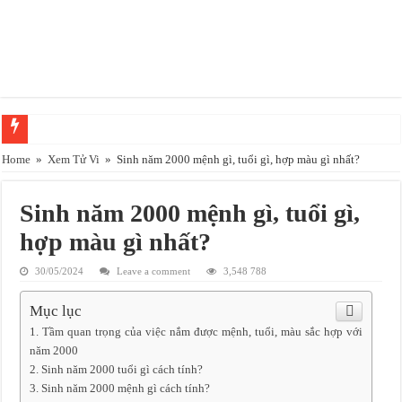
Xem bói hắt xì hơi theo giờ, ngày chính xác nhất 2025
Home
»
Xem Tử Vi
»
Sinh năm 2000 mệnh gì, tuổi gì, hợp màu gì nhất?
Năm 2025 mệnh gì, là năm con gì, đem lại may mắn cho ai?
Sinh năm 2000 mệnh gì, tuổi gì,
Phong thủy bàn làm việc – Cách bài trí giúp tài lộc hưng thịnh
hợp màu gì nhất?
Cây để bàn làm việc theo tuổi giúp chủ nhân gặp may mắn thành công
Tuổi Quý Dậu Sinh năm 1993 hợp với cây gì nhất?
30/05/2024
Leave a comment
3,548 788
Mệnh Thổ hợp màu gì nhất? màu nào mệnh thổ không nên chọn
Mục lục
Có nên trồng cây Nguyệt Quế trước nhà để tốt cho phong thủy?
Tầm quan trọng của việc nắm được mệnh, tuổi, màu sắc hợp với
năm 2000
Tuổi Thân hợp màu gì? cách chọn màu sắc cho nam nữ tuổi thân năm 2023
Sinh năm 2000 tuổi gì cách tính?
Tuổi Thìn mua xe màu gì hợp phong thủy
Sinh năm 2000 mệnh gì cách tính?