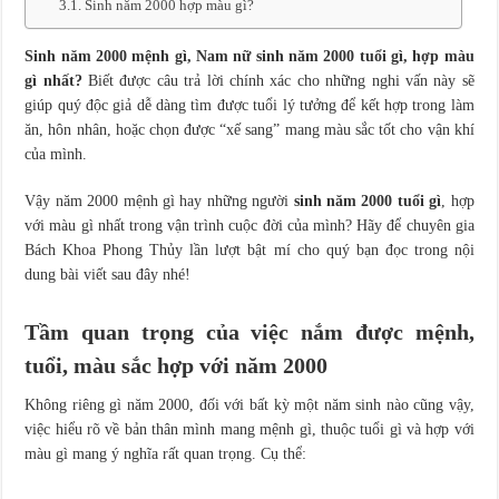
Sinh năm 2000 hợp màu gì?
Sinh năm 2027 mệnh gì, là năm con gì, hợp tuổi nào nhất?
Sinh năm 2000 mệnh gì, Nam nữ sinh năm 2000 tuổi gì, hợp màu
gì nhất?
Biết được câu trả lời chính xác cho những nghi vấn này sẽ
giúp quý độc giả dễ dàng tìm được tuổi lý tưởng để kết hợp trong làm
ăn, hôn nhân, hoặc chọn được “xế sang” mang màu sắc tốt cho vận khí
của mình.
Vậy năm 2000 mệnh gì hay những người
sinh năm 2000 tuổi gì
, hợp
với màu gì nhất trong vận trình cuộc đời của mình? Hãy để chuyên gia
Bách Khoa Phong Thủy lần lượt bật mí cho quý bạn đọc trong nội
dung bài viết sau đây nhé!
Tầm quan trọng của việc nắm được mệnh,
tuổi, màu sắc hợp với năm 2000
Không riêng gì năm 2000, đối với bất kỳ một năm sinh nào cũng vậy,
việc hiểu rõ về bản thân mình mang mệnh gì, thuộc tuổi gì và hợp với
màu gì mang ý nghĩa rất quan trọng. Cụ thể: