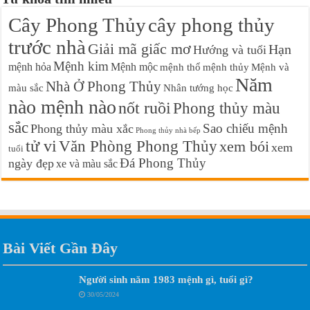
Cây Phong Thủy
cây phong thủy
trước nhà
Giải mã giấc mơ
Hạn
Hướng và tuổi
Mệnh kim
mệnh hỏa
Mệnh mộc
mệnh thổ
mệnh thủy
Mệnh và
Năm
Nhà Ở Phong Thủy
màu sắc
Nhân tướng học
nào mệnh nào
nốt ruồi
Phong thủy màu
sắc
Sao chiếu mệnh
Phong thủy màu xắc
Phong thủy nhà bếp
tử vi
Văn Phòng Phong Thủy
xem bói
xem
tuổi
Đá Phong Thủy
ngày đẹp
xe và màu sắc
Bài Viết Gần Đây
Người sinh năm 1983 mệnh gì, tuổi gì?
30/05/2024