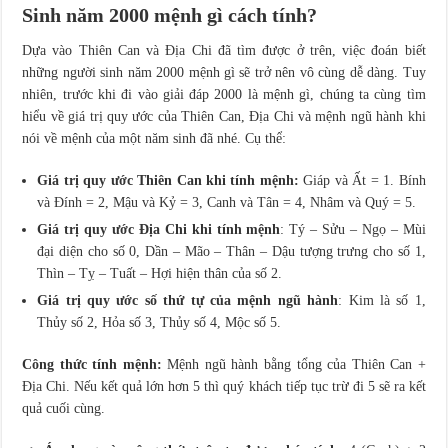
Sinh năm 2000 mệnh gì cách tính?
Dựa vào Thiên Can và Địa Chi đã tìm được ở trên, việc đoán biết
những người sinh năm 2000 mệnh gì sẽ trở nên vô cùng dễ dàng. Tuy
nhiên, trước khi đi vào giải đáp 2000 là mệnh gì, chúng ta cùng tìm
hiểu về giá trị quy ước của Thiên Can, Địa Chi và mệnh ngũ hành khi
nói về mệnh của một năm sinh đã nhé. Cụ thể:
Giá trị quy ước Thiên Can khi tính mệnh:
Giáp và Ất = 1. Bính
và Đính = 2, Mậu và Kỷ = 3, Canh và Tân = 4, Nhâm và Quý = 5.
Giá trị quy ước Địa Chi khi tính mệnh
: Tý – Sửu – Ngọ – Mùi
đại diện cho số 0, Dần – Mão – Thân – Dậu tượng trưng cho số 1,
Thìn – Tỵ – Tuất – Hợi hiện thân của số 2.
Giá trị quy ước số thứ tự của mệnh ngũ hành
: Kim là số 1,
Thủy số 2, Hỏa số 3, Thủy số 4, Mộc số 5.
Công thức tính mệnh:
Mệnh ngũ hành bằng tổng của Thiên Can +
Địa Chi. Nếu kết quả lớn hơn 5 thì quý khách tiếp tục trừ đi 5 sẽ ra kết
quả cuối cùng.