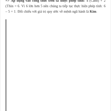
=> Áp dụng vào công thức trên ta được phép tính:
4 (Canh) + 2
(Thìn = 6. Vì 6 lớn hơn 5 nên chúng ta tiếp tục thực hiện phép tính: 6
– 5 = 1. Đối chiếu với giá trị quy ước về mệnh ngũ hành là
Kim
.