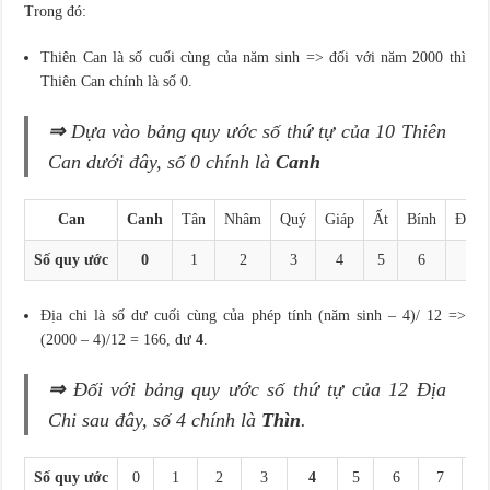
Trong đó:
Thiên Can là số cuối cùng của năm sinh => đối với năm 2000 thì
Thiên Can chính là số 0.
⇒
Dựa vào bảng quy ước số thứ tự của 10 Thiên
Can dưới đây, số 0 chính là
Canh
Can
Canh
Tân
Nhâm
Quý
Giáp
Ất
Bính
Đinh
Số quy ước
0
1
2
3
4
5
6
7
Địa chi là số dư cuối cùng của phép tính (năm sinh – 4)/ 12 =>
(2000 – 4)/12 = 166, dư
4
.
⇒
Đối với bảng quy ước số thứ tự của 12 Địa
Chi sau đây, số 4 chính là
Thìn
.
Số quy ước
0
1
2
3
4
5
6
7