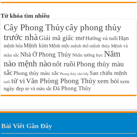
Từ khóa tìm nhiều
Cây Phong Thủy
cây phong thủy
trước nhà
Giải mã giấc mơ
Hạn
Hướng và tuổi
Mệnh kim
mệnh hỏa
Mệnh mộc
mệnh thổ
mệnh thủy
Mệnh và
Năm
Nhà Ở Phong Thủy
màu sắc
Nhân tướng học
nào mệnh nào
nốt ruồi
Phong thủy màu
sắc
Sao chiếu mệnh
Phong thủy màu xắc
Phong thủy nhà bếp
tử vi
Văn Phòng Phong Thủy
xem bói
xem
tuổi
Đá Phong Thủy
ngày đẹp
xe và màu sắc
Bài Viết Gần Đây