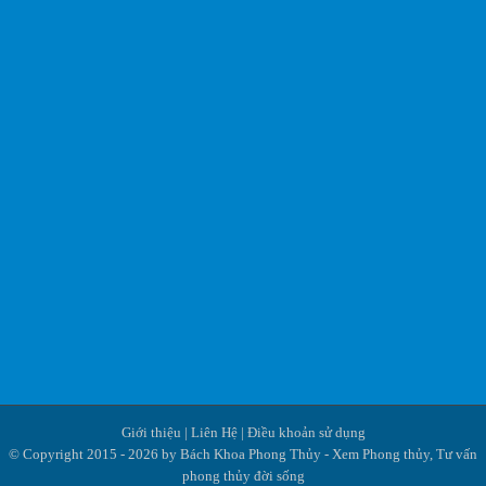
Giới thiệu
|
Liên Hệ
|
Điều khoản sử dụng
© Copyright 2015 - 2026 by Bách Khoa Phong Thủy - Xem Phong thủy, Tư vấn
phong thủy đời sống