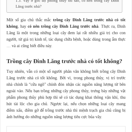
Vậy ở góc độ phong thủy thì sao, có nên trồng cây Đinh
Lăng trước nhà?
Một số gia chủ thắc mắc
trồng cây Đinh Lăng trước nhà có tốt
không
, hay
có nên trồng cây Đinh Lăng trước nhà
. Thực ra, Đinh
Lăng là một trong những loại cây đem lại rất nhiều giá trị cho con
người, từ giá trị kinh tế, tác dụng chữa bệnh, hoặc dùng trong ẩm thực
… và ai cũng biết điều này.
Trồng cây Đinh Lăng trước nhà có tốt không?
Tuy nhiên, vẫn có một số người phân vân không biết trồng cây Đinh
Lăng trước nhà có tốt không. Bởi vì, trong phong thủy, vị trí trước
nhà chính là “cửa ngõ” chính đón nhận các nguồn năng lượng từ bên
ngoài vào. Nếu bạn trồng những cây phong thủy, trưng bày những vật
phẩm phong thủy phù hợp thì sẽ có tác dụng khai thông vận khí, thu
hút tài lộc cho gia chủ. Ngược lại, nếu chọn những loại cây mang
điềm xấu, điềm gở để trồng trước nhà thì mệnh trạch gia chủ cũng bị
ảnh hưởng do những nguồn năng lượng tiêu cực bủa vây.