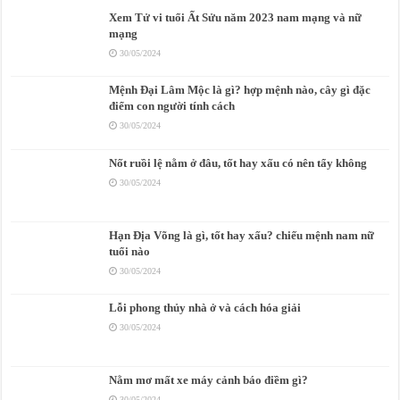
Xem Tử vi tuổi Ất Sửu năm 2023 nam mạng và nữ
mạng
30/05/2024
Mệnh Đại Lâm Mộc là gì? hợp mệnh nào, cây gì đặc
điểm con người tính cách
30/05/2024
Nốt ruồi lệ nằm ở đâu, tốt hay xấu có nên tẩy không
30/05/2024
Hạn Địa Võng là gì, tốt hay xấu? chiếu mệnh nam nữ
tuổi nào
30/05/2024
Lỗi phong thủy nhà ở và cách hóa giải
30/05/2024
Nằm mơ mất xe máy cảnh báo điềm gì?
30/05/2024