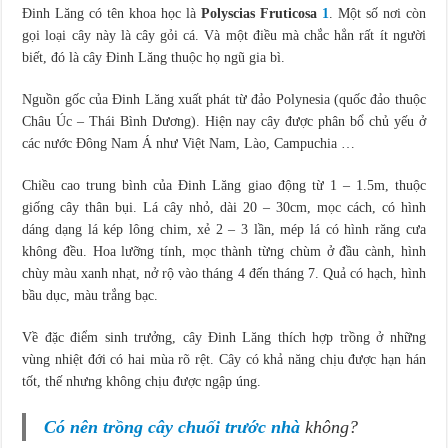
Đinh Lăng có tên khoa học là
Polyscias Fruticosa
1
. Một số nơi còn
gọi loại cây này là cây gỏi cá. Và một điều mà chắc hẳn rất ít người
biết, đó là cây Đinh Lăng thuộc họ ngũ gia bì.
Nguồn gốc của Đinh Lăng xuất phát từ đảo Polynesia (quốc đảo thuộc
Châu Úc – Thái Bình Dương). Hiện nay cây được phân bổ chủ yếu ở
các nước Đông Nam Á như Việt Nam, Lào, Campuchia …
Chiều cao trung bình của Đinh Lăng giao động từ 1 – 1.5m, thuộc
giống cây thân bụi. Lá cây nhỏ, dài 20 – 30cm, mọc cách, có hình
dáng dạng lá kép lông chim, xẻ 2 – 3 lần, mép lá có hình răng cưa
không đều. Hoa lưỡng tính, mọc thành từng chùm ở đầu cành, hình
chùy màu xanh nhạt, nở rộ vào tháng 4 đến tháng 7. Quả có hạch, hình
bầu dục, màu trắng bạc.
Về đặc điểm sinh trưởng, cây Đinh Lăng thích hợp trồng ở những
vùng nhiệt đới có hai mùa rõ rệt. Cây có khả năng chịu được hạn hán
tốt, thế nhưng không chịu được ngập úng.
Có nên trồng cây chuối trước nhà
không?