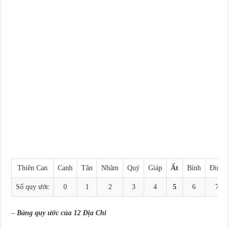
Thiên Can
Canh
Tân
Nhâm
Quý
Giáp
Ất
Bính
Đinh
Số quy ước
0
1
2
3
4
5
6
7
–
Bảng quy ước của 12 Địa Chi