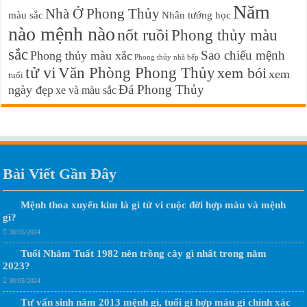
Năm
Nhà Ở Phong Thủy
màu sắc
Nhân tướng học
nào mệnh nào
nốt ruồi
Phong thủy màu
sắc
Sao chiếu mệnh
Phong thủy màu xắc
Phong thủy nhà bếp
tử vi
Văn Phòng Phong Thủy
xem bói
xem
tuổi
Đá Phong Thủy
ngày đẹp
xe và màu sắc
Bài Viết Gần Đây
Mệnh thoa xuyến kim là gì tử vi cuộc đời hợp màu và mệnh
gì?
30/05/2024
Tuổi Nhâm Tuất 1982 nên trồng cây gì nhất trong năm
2023?
30/05/2024
Tư vấn sinh năm 2013 mệnh gì, tuổi gì hợp màu gì chính xác