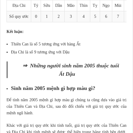
Địa Chi
Tý
Sửu
Dần
Mão
Thìn
Tỵ
Ngọ
Mùi
Thâ
Số quy ước
0
1
2
3
4
5
6
7
8
Kết luận:
Thiên Can là số 5 tương ứng với hàng Ất
Địa Chi là số 9 tương ứng với Dậu
⇒ Những người sinh năm 2005 thuộc tuổi
Ất Dậu
Sinh năm 2005 mệnh gì hợp màu gì?
Để tính năm 2005 mệnh gì hợp màu gì chúng ta cũng dựa vào giá trị
của Thiên Can và Địa Chi, sau đó đối chiếu với giá trị quy ước của
mệnh ngũ hành.
Khác với giá trị quy ước khi tính tuổi, giá trị quy ước của Thiên Can
và Địa Chi khi tính mệnh sẽ được thể hiện trong bảng tính bên dưới.