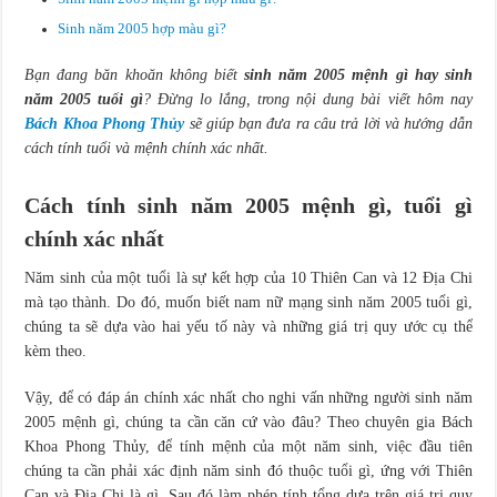
Ý nghĩa đeo nhẫn các ngón tay nữ & nam giới đầy đủ và chính xác
Sinh năm 2005 hợp màu gì?
Bạn đang băn khoăn không biết
sinh năm 2005 mệnh gì hay sinh
năm 2005 tuổi gì
? Đừng lo lắng, trong nội dung bài viết hôm nay
Bách Khoa Phong Thủy
sẽ giúp bạn đưa ra câu trả lời và hướng dẫn
cách tính tuổi và mệnh chính xác nhất.
Cách tính sinh năm 2005 mệnh gì, tuổi gì
chính xác nhất
Năm sinh của một tuổi là sự kết hợp của 10 Thiên Can và 12 Địa Chi
mà tạo thành. Do đó, muốn biết nam nữ mạng sinh năm 2005 tuổi gì,
chúng ta sẽ dựa vào hai yếu tố này và những giá trị quy ước cụ thể
kèm theo.
Vậy, để có đáp án chính xác nhất cho nghi vấn những người sinh năm
2005 mệnh gì, chúng ta cần căn cứ vào đâu? Theo chuyên gia Bách
Khoa Phong Thủy, để tính mệnh của một năm sinh, việc đầu tiên
chúng ta cần phải xác định năm sinh đó thuộc tuổi gì, ứng với Thiên
Can và Địa Chi là gì. Sau đó làm phép tính tổng dựa trên giá trị quy