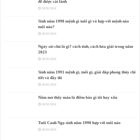
để được cát lành
30/05/2024
Sinh năm 1998 mệnh gì tuổi gì và hợp với mệnh nào
tuổi nào?
30/05/2024
Ngày sát chủ là gì? cách tính, cách hóa giải trong năm
2023
30/05/2024
Sinh năm 1991 mệnh gì, tuổi gì, giải đáp phong thủy chi
tiết và đầy đủ
30/05/2024
Nằm mơ thấy máu là điềm báo gì tốt hay xấu
30/05/2024
Tuổi Canh Ngọ sinh năm 1990 hợp với tuổi nào
30/05/2024