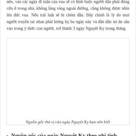
nên, vào các ngày đi tuần của vua sẽ có lệnh buộc người dân phải đóng
cửa ở trong nhà, không lảng vảng ngoài đường, cũng không được nhìn
lén đức vua. Nếu trái luật sẽ bị chém đầu. Đây chính là lý do mọi
người truyền tai nhau phải kiêng kỵ ba ngày này và dần dần nó ăn sâu
vào trong ý thức con người, trở thành 3 ngày Nguyệt Kỵ trong tháng.
Nguồn gốc thú vị của ngày Nguyệt Kỵ bạn nên biết
Nguồn gốc của ngày Nguyệt Kỵ theo phi tinh