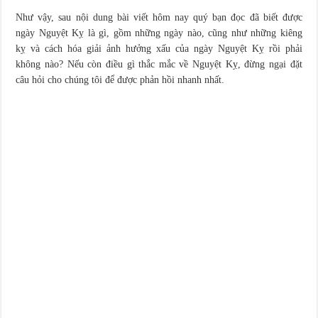
Như vậy, sau nội dung bài viết hôm nay quý bạn đọc đã biết được
ngày Nguyệt Kỵ là gì, gồm những ngày nào, cũng như những kiêng
kỵ và cách hóa giải ảnh hưởng xấu của ngày Nguyệt Kỵ rồi phải
không nào? Nếu còn điều gì thắc mắc về Nguyệt Kỵ, đừng ngại đặt
câu hỏi cho chúng tôi để được phản hồi nhanh nhất.