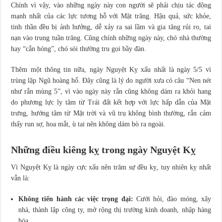
Chính vì vậy, vào những ngày này con người sẽ phải chịu tác động
mạnh nhất của các lực tương hỗ với Mặt trăng. Hậu quả, sức khỏe,
tinh thần đều bị ảnh hưởng, dễ xảy ra sai lầm và gia tăng rủi ro, tai
nạn vào trung tuần trăng. Cũng chính những ngày này, chó nhà thường
hay “cắn hóng”, chó sói thường tru gọi bầy đàn.
Thêm một thông tin nữa, ngày Nguyệt Kỵ xấu nhất là ngày 5/5 vì
trùng lặp Ngũ hoàng hổ. Đây cũng là lý do người xưa có câu “Nen nét
như rắn mùng 5”, vì vào ngày này rắn cũng không dám ra khỏi hang
do phương lực ly tâm từ Trái đất kết hợp với lực hấp dẫn của Mặt
trưng, hướng tâm từ Mặt trời và vũ trụ không bình thường, rắn cảm
thấy run sợ, hoa mắt, ù tai nên không dám bò ra ngoài.
Những điều kiêng kỵ trong ngày Nguyệt Kỵ
Vì Nguyệt Kỵ là ngày cực xấu nên trăm sự đều kỵ, tuy nhiên kỵ nhất
vẫn là:
Không tiến hành các việc trọng đại:
Cưới hỏi, đào móng, xây
nhà, thành lập công ty, mở rộng thị trường kinh doanh, nhập hàng
hóa, …