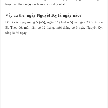
hoặc bản thân ngày đó là một số 5 duy nhất.
Vậy cụ thể,
ngày Nguyệt Kỵ là ngày nào
?
Đó là các ngày mùng 5 (=5), ngày 14 (1+4 = 5) và ngày 23 (2 + 3 =
5). Theo đó, mỗi năm có 12 tháng, mỗi tháng có 3 ngày Nguyệt Kỵ,
tổng là 36 ngày.