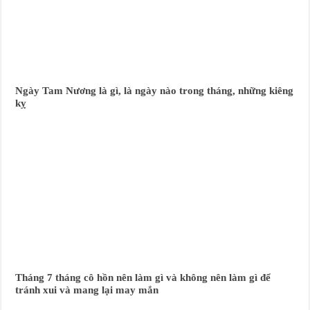
Ngày Tam Nương là gì, là ngày nào trong tháng, những kiêng
kỵ
Tháng 7 tháng cô hồn nên làm gì và không nên làm gì để
tránh xui và mang lại may mắn