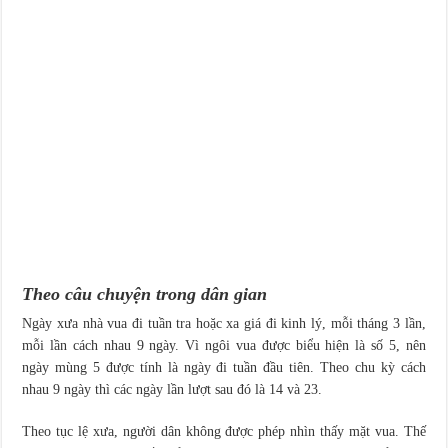
Theo câu chuyện trong dân gian
Ngày xưa nhà vua đi tuần tra hoặc xa giá đi kinh lý, mỗi tháng 3 lần,
mỗi lần cách nhau 9 ngày. Vì ngôi vua được biểu hiện là số 5, nên
ngày mùng 5 được tính là ngày đi tuần đầu tiên. Theo chu kỳ cách
nhau 9 ngày thì các ngày lần lượt sau đó là 14 và 23.
Theo tục lệ xưa, người dân không được phép nhìn thấy mặt vua. Thế