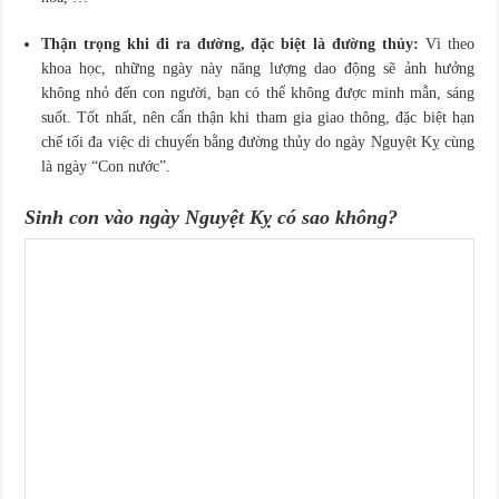
Thận trọng khi đi ra đường, đặc biệt là đường thủy:
Vì theo
khoa học, những ngày này năng lượng dao động sẽ ảnh hưởng
không nhỏ đến con người, bạn có thể không được minh mẫn, sáng
suốt. Tốt nhất, nên cẩn thận khi tham gia giao thông, đặc biệt hạn
chế tối đa việc di chuyển bằng đường thủy do ngày Nguyệt Kỵ cùng
là ngày “Con nước”.
Sinh con vào ngày Nguyệt Kỵ có sao không?