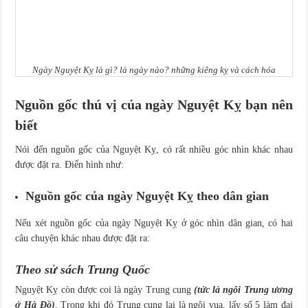
Ngày Nguyệt Kỵ là gì? là ngày nào? những kiêng kỵ và cách hóa
Nguồn gốc thú vị của ngày Nguyệt Kỵ bạn nên
biết
Nói đến nguồn gốc của Nguyệt Kỵ, có rất nhiều góc nhìn khác nhau
được đặt ra. Điển hình như:
Nguồn gốc của ngày Nguyệt Kỵ theo dân gian
Nếu xét nguồn gốc của ngày Nguyệt Kỵ ở góc nhìn dân gian, có hai
câu chuyện khác nhau được đặt ra:
Theo sử sách Trung Quốc
Nguyệt Kỵ còn được coi là ngày Trung cung
(tức là ngôi Trung ương
ở Hà Đồ)
. Trong khi đó Trung cung lại là ngôi vua, lấy số 5 làm đại