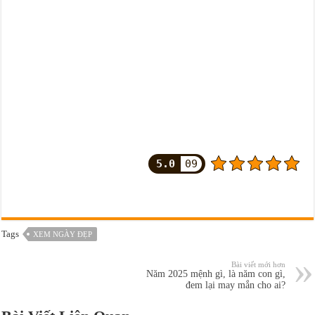
5.0
09
Tags
XEM NGÀY ĐẸP
Bài viết mới hơn
Năm 2025 mệnh gì, là năm con gì,
đem lại may mắn cho ai?