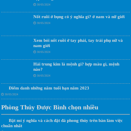
30/05/2024
Nốt ruồi ở bụng có ý nghĩa gì? ở nam và nữ giới
30/05/2024
Xem bói nốt ruồi ở tay phải, tay trái phụ nữ và
nam giới
30/05/2024
Hải trung kim là mệnh gì? hợp màu gì, mệnh
nào?
30/05/2024
Điểm danh những năm tuổi hạn năm 2023
30/05/2024
Phòng Thủy Được Bình chọn nhiều
Bật mí ý nghĩa và cách đặt đá phong thủy trên bàn làm việc
chuẩn nhất