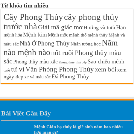
Từ khóa tìm nhiều
Cây Phong Thủy
cây phong thủy
trước nhà
Giải mã giấc mơ
Hạn
Hướng và tuổi
Mệnh kim
mệnh hỏa
Mệnh mộc
mệnh thổ
mệnh thủy
Mệnh và
Năm
Nhà Ở Phong Thủy
màu sắc
Nhân tướng học
nào mệnh nào
nốt ruồi
Phong thủy màu
sắc
Sao chiếu mệnh
Phong thủy màu xắc
Phong thủy nhà bếp
tử vi
Văn Phòng Phong Thủy
xem bói
xem
tuổi
Đá Phong Thủy
ngày đẹp
xe và màu sắc
Bài Viết Gần Đây
Mệnh Giản hạ thủy là gì? sinh năm bao nhiêu
hợp màu gì?