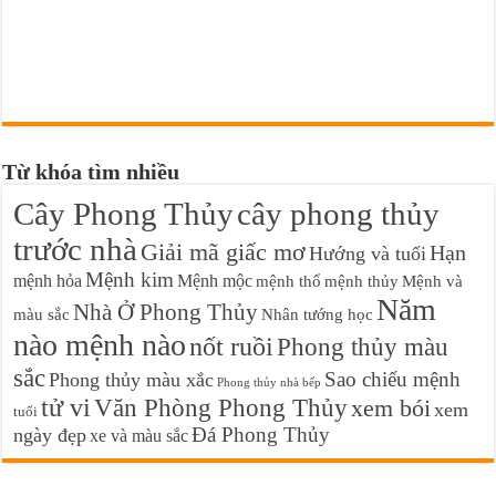
Từ khóa tìm nhiều
Cây Phong Thủy
cây phong thủy
trước nhà
Giải mã giấc mơ
Hạn
Hướng và tuổi
Mệnh kim
mệnh hỏa
Mệnh mộc
mệnh thổ
mệnh thủy
Mệnh và
Năm
Nhà Ở Phong Thủy
màu sắc
Nhân tướng học
nào mệnh nào
nốt ruồi
Phong thủy màu
sắc
Sao chiếu mệnh
Phong thủy màu xắc
Phong thủy nhà bếp
tử vi
Văn Phòng Phong Thủy
xem bói
xem
tuổi
Đá Phong Thủy
ngày đẹp
xe và màu sắc