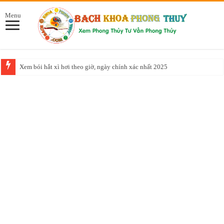
Menu
Xem bói hắt xì hơi theo giờ, ngày chính xác nhất 2025
Năm 2025 mệnh gì, là năm con gì, đem lại may mắn cho ai?
Nằm mơ mất ví tiền báo hiệu điều gì? các con số liên quan
5 cách trang trí bàn làm việc theo phong thủy để kích tài, hút lộc
TOP cây để bàn làm việc hợp mệnh Kim, Mộc, Thủy, Hỏa, Thổ
Lưu ý về phong thủy trong nhà ở
Tư vấn cách thiết kế nhà ống hợp phong thủy chi tiết nhất
Tuổi Tân Dậu hợp hướng nào nhất? mang lại nhiều tài lộc?
Tuổi Hợi hợp màu gì, màu gì không nên sử dụng
Tuổi Tân Mùi sinh năm 1991 hợp với tuổi nào nhất trong cuộc đời