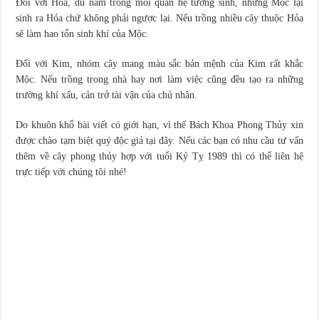
Đối với Hỏa, dù nằm trong mối quan hệ tương sinh, nhưng Mộc lại
sinh ra Hỏa chứ không phải ngược lại. Nếu trồng nhiều cây thuộc Hỏa
sẽ làm hao tổn sinh khí của Mộc.
Đối với Kim, nhóm cây mang màu sắc bản mệnh của Kim rất khắc
Mộc. Nếu trồng trong nhà hay nơi làm việc cũng đều tạo ra những
trường khí xấu, cản trở tài vận của chủ nhân.
Do khuôn khổ bài viết có giới hạn, vì thế Bách Khoa Phong Thủy xin
được chào tạm biệt quý độc giả tại đây. Nếu các bạn có nhu cầu tư vấn
thêm về cây phong thủy hợp với tuổi Kỷ Tỵ 1989 thì có thể liên hệ
trực tiếp với chúng tôi nhé!