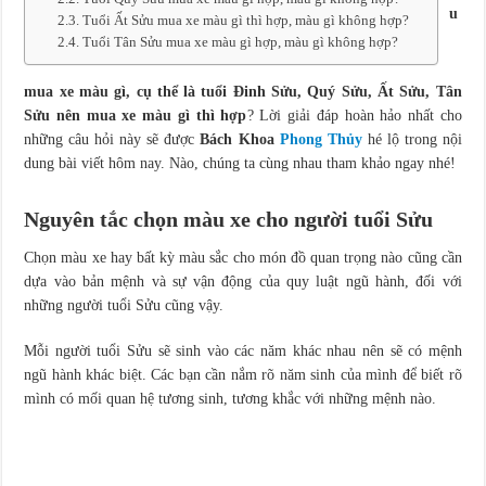
u
Nốt ruồi ở cổ tay, cổ chân của phụ nữ và nam giới có ý nghĩa gì?
Tuổi Ất Sửu mua xe màu gì thì hợp, màu gì không hợp?
Tuổi Tân Sửu mua xe màu gì hợp, màu gì không hợp?
mua xe màu gì, cụ thể là tuổi Đinh Sửu, Quý Sửu, Ất Sửu, Tân
Sửu nên mua xe màu gì thì hợp
? Lời giải đáp hoàn hảo nhất cho
những câu hỏi này sẽ được
Bách Khoa
Phong Thủy
hé lộ trong nội
dung bài viết hôm nay. Nào, chúng ta cùng nhau tham khảo ngay nhé!
Nguyên tắc chọn màu xe cho người tuổi Sửu
Chọn màu xe hay bất kỳ màu sắc cho món đồ quan trọng nào cũng cần
dựa vào bản mệnh và sự vận động của quy luật ngũ hành, đối với
những người tuổi Sửu cũng vậy.
Mỗi người tuổi Sửu sẽ sinh vào các năm khác nhau nên sẽ có mệnh
ngũ hành khác biệt. Các bạn cần nắm rõ năm sinh của mình để biết rõ
mình có mối quan hệ tương sinh, tương khắc với những mệnh nào.