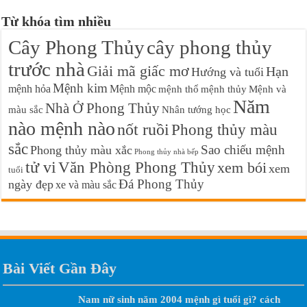
Từ khóa tìm nhiều
Cây Phong Thủy
cây phong thủy
trước nhà
Giải mã giấc mơ
Hạn
Hướng và tuổi
Mệnh kim
mệnh hỏa
Mệnh mộc
mệnh thổ
mệnh thủy
Mệnh và
Năm
Nhà Ở Phong Thủy
màu sắc
Nhân tướng học
nào mệnh nào
nốt ruồi
Phong thủy màu
sắc
Sao chiếu mệnh
Phong thủy màu xắc
Phong thủy nhà bếp
tử vi
Văn Phòng Phong Thủy
xem bói
xem
tuổi
Đá Phong Thủy
ngày đẹp
xe và màu sắc
Bài Viết Gần Đây
Nam nữ sinh năm 2004 mệnh gì tuổi gì? cách