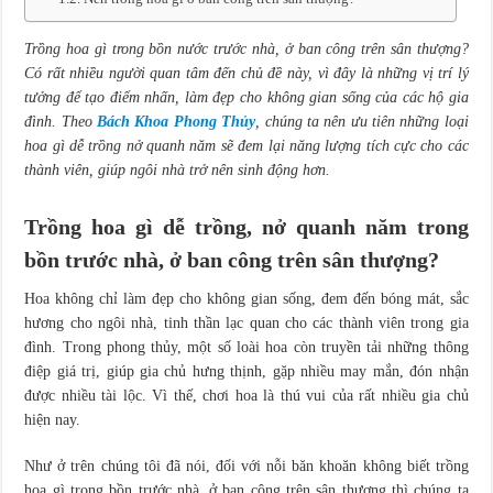
Trồng hoa gì trong bồn nước trước nhà, ở ban công trên sân thượng?
Có rất nhiều người quan tâm đến chủ đề này, vì đây là những vị trí lý
tưởng để tạo điểm nhấn, làm đẹp cho không gian sống của các hộ gia
đình. Theo
Bách Khoa Phong Thủy
, chúng ta nên ưu tiên những loại
hoa gì dễ trồng nở quanh năm sẽ đem lại năng lượng tích cực cho các
thành viên, giúp ngôi nhà trở nên sinh động hơn.
Trồng hoa gì dễ trồng, nở quanh năm trong
bồn trước nhà, ở ban công trên sân thượng?
Hoa không chỉ làm đẹp cho không gian sống, đem đến bóng mát, sắc
hương cho ngôi nhà, tinh thần lạc quan cho các thành viên trong gia
đình. Trong phong thủy, một số loài hoa còn truyền tải những thông
điệp giá trị, giúp gia chủ hưng thịnh, gặp nhiều may mắn, đón nhận
được nhiều tài lộc. Vì thế, chơi hoa là thú vui của rất nhiều gia chủ
hiện nay.
Như ở trên chúng tôi đã nói, đối với nỗi băn khoăn không biết trồng
hoa gì trong bồn trước nhà, ở ban công trên sân thượng thì chúng ta