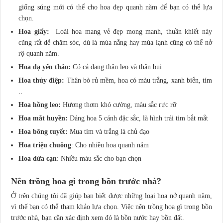
giống súng mới có thể cho hoa đẹp quanh năm để bạn có thể lựa
chọn.
Hoa giấy:
Loài hoa mang vẻ đẹp mong manh, thuần khiết này
cũng rất dễ chăm sóc, dù là mùa nắng hay mùa lạnh cũng có thể nở
rộ quanh năm.
Hoa dạ yến thảo:
Có cả dạng thân leo và thân bụi
Hoa thúy điệp:
Thân bò rủ mềm, hoa có màu trắng, xanh biển, tím
..
Hoa hồng leo:
Hương thơm khó cường, màu sắc rực rỡ
Hoa mắt huyền:
Dáng hoa 5 cánh đặc sắc, là hình trái tim bắt mắt
Hoa bông tuyết:
Mua tím và trắng là chủ đạo
Hoa triệu chuông
: Cho nhiều hoa quanh năm
Hoa dừa cạn
: Nhiều màu sắc cho bạn chọn
Nên trồng hoa gì trong bồn trước nhà?
Ở trên chúng tôi đã giúp bạn biết được những loại hoa nở quanh năm,
vì thế bạn có thể tham khảo lựa chọn. Việc nên trồng hoa gì trong bồn
trước nhà, bạn cần xác định xem đó là bồn nước hay bồn đất.