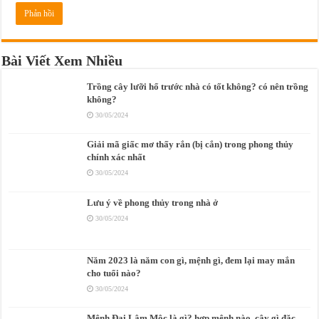
Bài Viết Xem Nhiều
Trồng cây lưỡi hổ trước nhà có tốt không? có nên trồng
không?
30/05/2024
Giải mã giấc mơ thấy rắn (bị cắn) trong phong thủy
chính xác nhất
30/05/2024
Lưu ý về phong thủy trong nhà ở
30/05/2024
Năm 2023 là năm con gì, mệnh gì, đem lại may mắn
cho tuổi nào?
30/05/2024
Mệnh Đại Lâm Mộc là gì? hợp mệnh nào, cây gì đặc