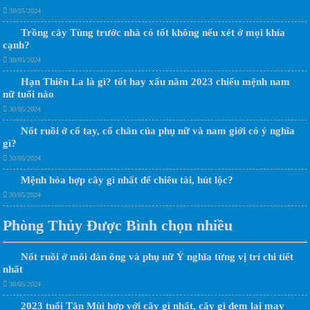
30/05/2024
Trồng cây Tùng trước nhà có tốt không nếu xét ở mọi khía
cạnh?
30/05/2024
Hạn Thiên La là gì? tốt hay xấu năm 2023 chiếu mệnh nam
nữ tuổi nào
30/05/2024
Nốt ruồi ở cổ tay, cổ chân của phụ nữ và nam giới có ý nghĩa
gì?
30/05/2024
Mệnh hỏa hợp cây gì nhất để chiêu tài, hút lộc?
30/05/2024
Phòng Thủy Được Bình chọn nhiều
Nốt ruồi ở môi đàn ông và phụ nữ Ý nghĩa từng vị trí chi tiết
nhất
30/05/2024
2023 tuổi Tân Mùi hợp với cây gì nhất, cây gì đem lại may