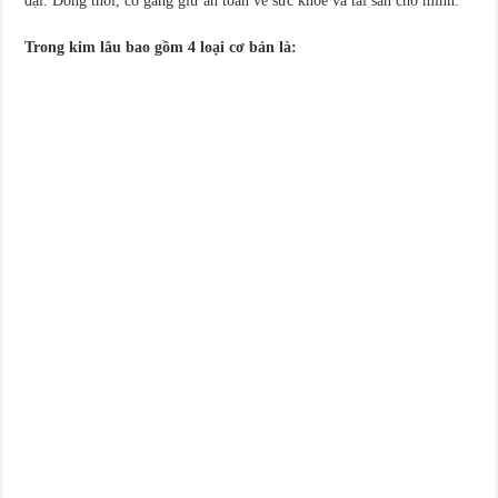
đại. Đồng thời, cố gắng giữ an toàn về sức khỏe và tài sản cho mình.
Trong kim lâu bao gồm 4 loại cơ bản là: