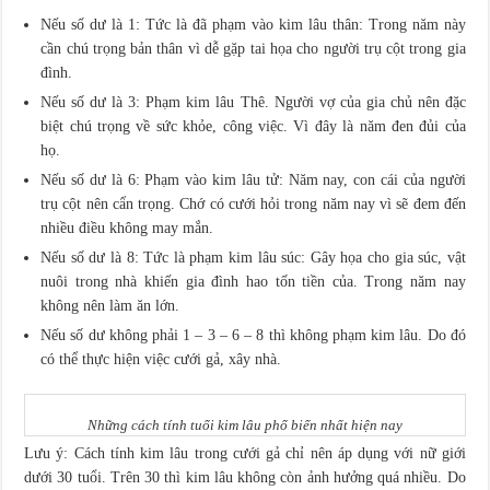
Nếu số dư là 1: Tức là đã phạm vào kim lâu thân: Trong năm này
cần chú trọng bản thân vì dễ gặp tai họa cho người trụ cột trong gia
đình.
Nếu số dư là 3: Phạm kim lâu Thê. Người vợ của gia chủ nên đặc
biệt chú trọng về sức khỏe, công việc. Vì đây là năm đen đủi của
họ.
Nếu số dư là 6: Phạm vào kim lâu tử: Năm nay, con cái của người
trụ cột nên cẩn trọng. Chớ có cưới hỏi trong năm nay vì sẽ đem đến
nhiều điều không may mắn.
Nếu số dư là 8: Tức là phạm kim lâu súc: Gây họa cho gia súc, vật
nuôi trong nhà khiến gia đình hao tốn tiền của. Trong năm nay
không nên làm ăn lớn.
Nếu số dư không phải 1 – 3 – 6 – 8 thì không phạm kim lâu. Do đó
có thể thực hiện việc cưới gả, xây nhà.
Những cách tính tuổi kim lâu phổ biến nhất hiện nay
Lưu ý: Cách tính kim lâu trong cưới gả chỉ nên áp dụng với nữ giới
dưới 30 tuổi. Trên 30 thì kim lâu không còn ảnh hưởng quá nhiều. Do