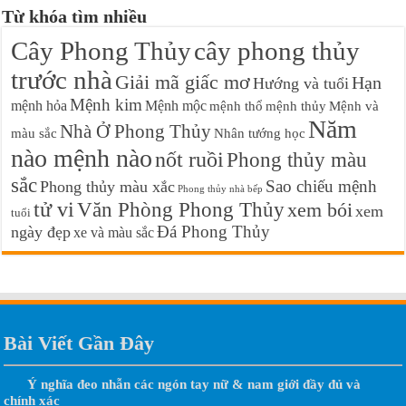
Từ khóa tìm nhiều
Cây Phong Thủy
cây phong thủy
trước nhà
Giải mã giấc mơ
Hạn
Hướng và tuổi
Mệnh kim
mệnh hỏa
Mệnh mộc
mệnh thổ
mệnh thủy
Mệnh và
Năm
Nhà Ở Phong Thủy
màu sắc
Nhân tướng học
nào mệnh nào
nốt ruồi
Phong thủy màu
sắc
Sao chiếu mệnh
Phong thủy màu xắc
Phong thủy nhà bếp
tử vi
Văn Phòng Phong Thủy
xem bói
xem
tuổi
Đá Phong Thủy
ngày đẹp
xe và màu sắc
Bài Viết Gần Đây
Ý nghĩa đeo nhẫn các ngón tay nữ & nam giới đầy đủ và
chính xác