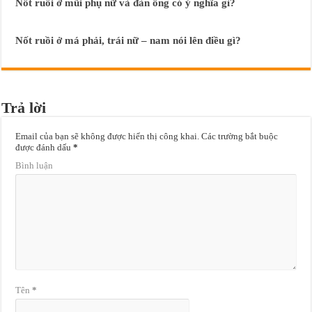
Nốt ruồi ở mũi phụ nữ và đàn ông có ý nghĩa gì?
Nốt ruồi ở má phải, trái nữ – nam nói lên điều gì?
Trả lời
Email của bạn sẽ không được hiển thị công khai.
Các trường bắt buộc
được đánh dấu
*
Bình luận
Tên
*