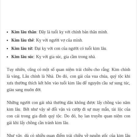
Kim lâu thân
: Đây là tuổi kỵ với chính bản thân mình.
Kim lâu thê
: Kỵ với người vợ của mình.
Kim lâu tử:
Đại kỵ với con của người có tuổi kim lâu.
Kim lâu súc
: Kỵ với gia súc, gia cầm trong nhà.
Tuy nhiên, cũng có một số quan niệm trái chiều cho rằng: Kim chính
là vàng, Lâu chính là Nhà. Do đó, con gái của vua chúa, quý tộc khi
xưa thường thích kết hôn vào tuổi kim lâu để nguyện cầu sự sung túc,
giàu sang muôn đời.
Những người con gái nhà thường dân không được lấy chồng vào năm
kim lâu. Bởi như vậy sẽ đổi vận và cướp đi sự may mắn, tài lộc của
con cái trong gia đình quý tộc. Do đó, họ lan truyền quan niệm con
gái khi lấy chồng cần tránh kim lâu.
Như vậy, dù có nhiều quan điểm trái chiều về nguồn gốc của kim lâu