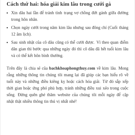
Cách thứ hai: hóa giải kim lâu trong cưới gả
Xin dâu hai lần để tránh tình trạng vợ chồng đứt gánh giữa đường
trong hôn nhân.
Chọn ngày cưới trong năm kim lâu nhưng sau đông chí (Cuối tháng
12 âm lịch).
Sau sinh nhật của cô dâu cũng có thể cưới được. Vì theo quan điểm
dân gian thì bước qua những ngày đó thì cô dâu đã hết tuổi kim lâu
và có thể kết hôn bình thường.
Trên đây là chia sẻ của
bachkhoaphongthuy.com
về kim lâu. Mong
rằng những thông tin chúng tôi mang lại đã giúp các bạn hiểu rõ về
tuổi này và những điều kiêng kỵ hoặc cách hóa giải. Từ đó sắp xếp
thời gian hoặc ứng phó phù hợp, tránh những điều xui xẻo trong cuộc
sống. Đừng quên ghé thăm website của chúng tôi mỗi ngày để cập
nhật thật nhiều thông tin thú vị nhất nhé!