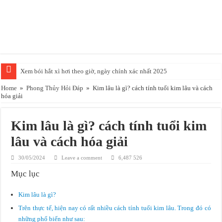
Xem bói hắt xì hơi theo giờ, ngày chính xác nhất 2025
Năm 2025 mệnh gì, là năm con gì, đem lại may mắn cho ai?
Home
»
Phong Thủy Hỏi Đáp
»
Kim lâu là gì? cách tính tuổi kim lâu và cách
hóa giải
Tuổi Nhâm Tuất 1982 nên trồng cây gì nhất trong năm 2023?
Cách Xem phong thủy nhà ở chính xác nhất để hóa Hung đón Cát
Kim lâu là gì? cách tính tuổi kim
Hướng bàn làm việc tuổi Nhâm Tuất 1982 giúp kích tài, kích lộc
lâu và cách hóa giải
Mệnh Hỏa hợp màu gì nhất? nên chọn màu gì để May Mắn Thành Công
30/05/2024
Leave a comment
6,487 526
Có nên trồng cây Vạn Tuế trước nhà để kích tài, kích lộc hay không?
Mục lục
Trong phong thủy tuổi Ngọ hợp màu gì năm 2023
Kim lâu là gì?
Tuổi Ngọ mua xe màu gì hợp phong thủy đem lại may mắn tiền tài
Trên thực tế, hiện nay có rất nhiều cách tính tuổi kim lâu. Trong đó có
Sinh năm 2026 mệnh gì, là năm con gì?
những phổ biến như sau: